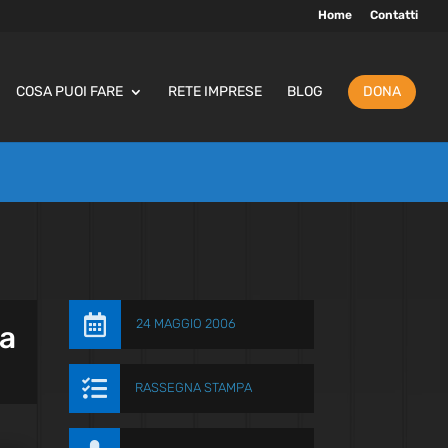
Home
Contatti
COSA PUOI FARE
RETE IMPRESE
BLOG
DONA

24 MAGGIO 2006
ia

RASSEGNA STAMPA