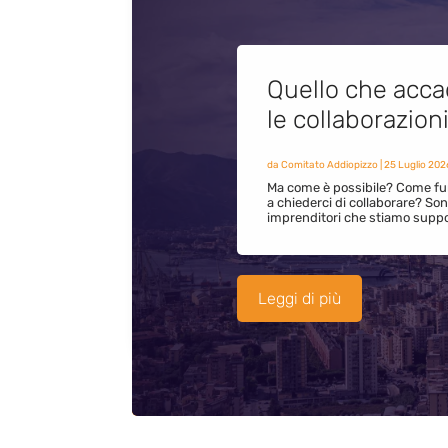
Quello che acca
le collaborazion
da
Comitato Addiopizzo
|
25 Luglio 202
Ma come è possibile? Come fun
a chiederci di collaborare? S
imprenditori che stiamo supp
Leggi di più