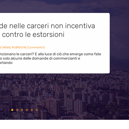
de nelle carceri non incentiva
i contro le estorsioni
6
|
NEWS
,
RUBRICHE
| Commenti 0
zionano le carceri? E alla luce di ciò che emerge come fate
ono solo alcune delle domande di commercianti e
ortando