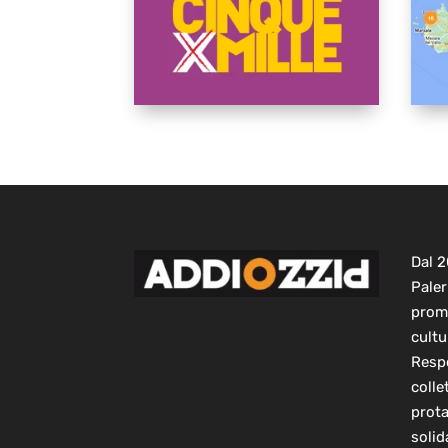
Dal 
Paler
prom
cultu
Respo
colle
prot
solid