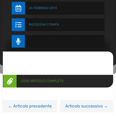

26 FEBBRAIO 2013

RASSEGNA STAMPA


LEGGI ARTICOLO COMPLETO
←
Articolo precedente
Articolo successivo
→