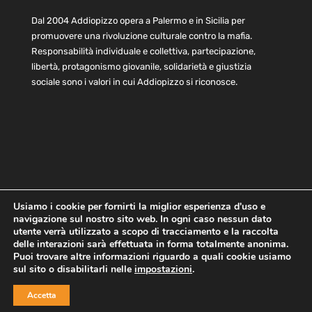
Dal 2004 Addiopizzo opera a Palermo e in Sicilia per
promuovere una rivoluzione culturale contro la mafia.
Responsabilità individuale e collettiva, partecipazione,
libertà, protagonismo giovanile, solidarietà e giustizia
sociale sono i valori in cui Addiopizzo si riconosce.
Usiamo i cookie per fornirti la miglior esperienza d'uso e
navigazione sul nostro sito web. In ogni caso nessun dato
Home
Statuto e bilancio
Contatti
utente verrà utilizzato a scopo di tracciamento e la raccolta
Privacy
Cookie
Child Protection Policy
delle interazioni sarà effettuata in forma totalmente anonima.
Puoi trovare altre informazioni riguardo a quali cookie usiamo
sul sito o disabilitarli nelle
impostazioni
.
Copyright © 2021 AddioPizzo | Tutti i diritti riservati | Sede
Accetta
Centrale: via Lincoln 131, 90133 Palermo