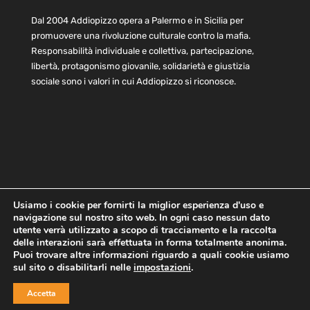
Dal 2004 Addiopizzo opera a Palermo e in Sicilia per
promuovere una rivoluzione culturale contro la mafia.
Responsabilità individuale e collettiva, partecipazione,
libertà, protagonismo giovanile, solidarietà e giustizia
sociale sono i valori in cui Addiopizzo si riconosce.
Usiamo i cookie per fornirti la miglior esperienza d'uso e
navigazione sul nostro sito web. In ogni caso nessun dato
Home
Statuto e bilancio
Contatti
utente verrà utilizzato a scopo di tracciamento e la raccolta
Privacy
Cookie
Child Protection Policy
delle interazioni sarà effettuata in forma totalmente anonima.
Puoi trovare altre informazioni riguardo a quali cookie usiamo
sul sito o disabilitarli nelle
impostazioni
.
Copyright © 2021 AddioPizzo | Tutti i diritti riservati | Sede
Accetta
Centrale: via Lincoln 131, 90133 Palermo