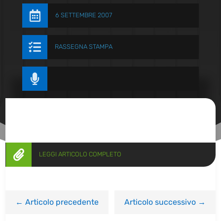

6 SETTEMBRE 2007

RASSEGNA STAMPA


LEGGI ARTICOLO COMPLETO
←
Articolo precedente
Articolo successivo
→