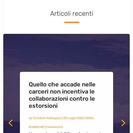
Articoli recenti
Quello che accade nelle
carceri non incentiva le
collaborazioni contro le
estorsioni
da
Comitato Addiopizzo
|
25 Luglio 2026
|
NEWS
,
RUBRICHE
| Commenti 0