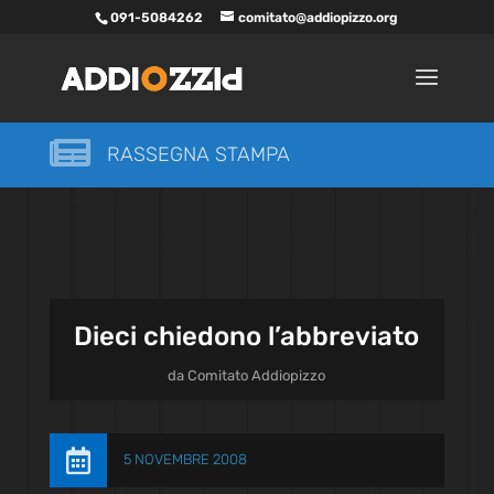
091-5084262
comitato@addiopizzo.org

RASSEGNA STAMPA
Dieci chiedono l’abbreviato
da
Comitato Addiopizzo

5 NOVEMBRE 2008