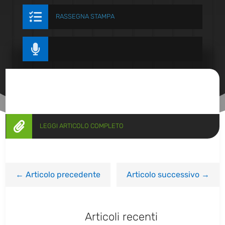

RASSEGNA STAMPA


LEGGI ARTICOLO COMPLETO
←
Articolo precedente
Articolo successivo
→
Articoli recenti