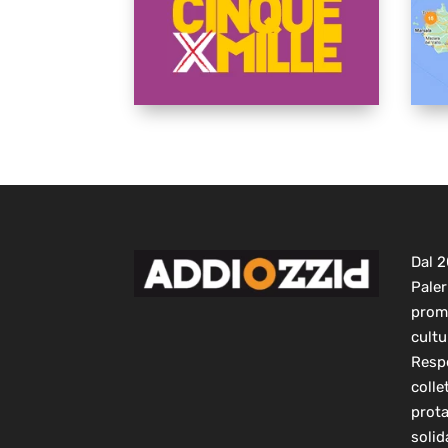
Dal 
Paler
prom
cultu
Respo
colle
prot
solid