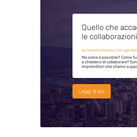
Quello che acca
le collaborazion
da
Comitato Addiopizzo
|
25 Luglio 202
Ma come è possibile? Come fun
a chiederci di collaborare? S
imprenditori che stiamo supp
Leggi di più