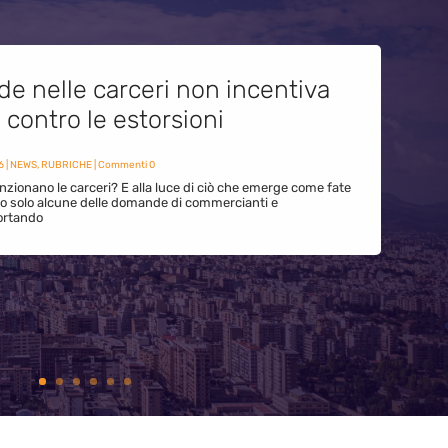
de nelle carceri non incentiva
i contro le estorsioni
6
|
NEWS
,
RUBRICHE
| Commenti 0
zionano le carceri? E alla luce di ciò che emerge come fate
ono solo alcune delle domande di commercianti e
ortando