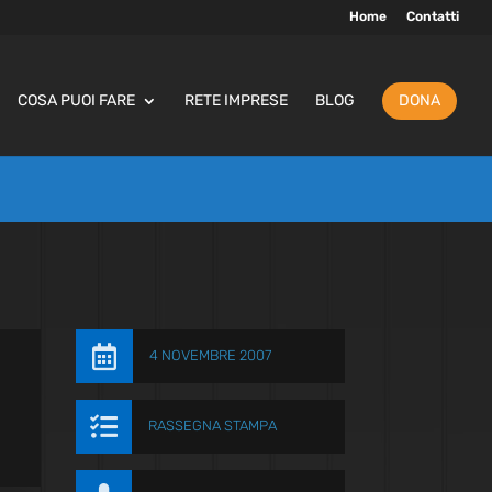
Home
Contatti
COSA PUOI FARE
RETE IMPRESE
BLOG
DONA

4 NOVEMBRE 2007

RASSEGNA STAMPA