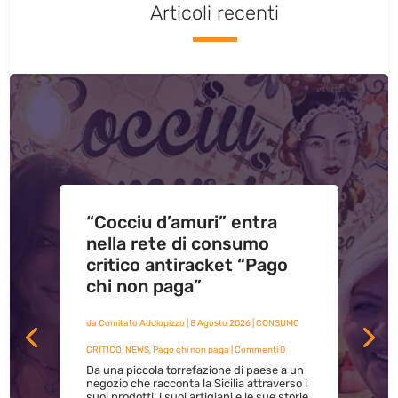
Articoli recenti
“Cocciu d’amuri” entra
nella rete di consumo
critico antiracket “Pago
chi non paga”
da
Comitato Addiopizzo
|
8 Agosto 2026
|
CONSUMO
CRITICO
,
NEWS
,
Pago chi non paga
| Commenti 0
Da una piccola torrefazione di paese a un
negozio che racconta la Sicilia attraverso i
suoi prodotti, i suoi artigiani e le sue storie.