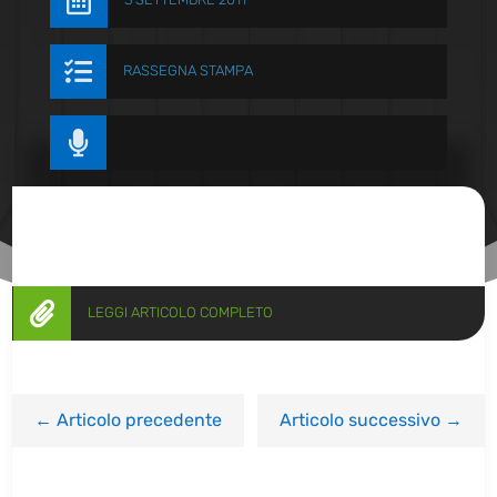


RASSEGNA STAMPA


LEGGI ARTICOLO COMPLETO
←
Articolo precedente
Articolo successivo
→