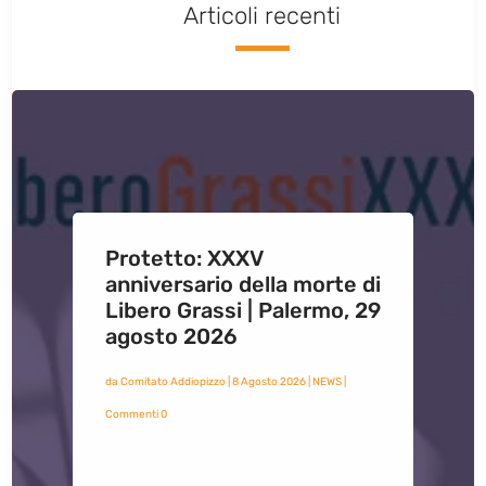
Articoli recenti
Protetto: XXXV
anniversario della morte di
Libero Grassi | Palermo, 29
agosto 2026
da
Comitato Addiopizzo
|
8 Agosto 2026
|
NEWS
|
Commenti 0