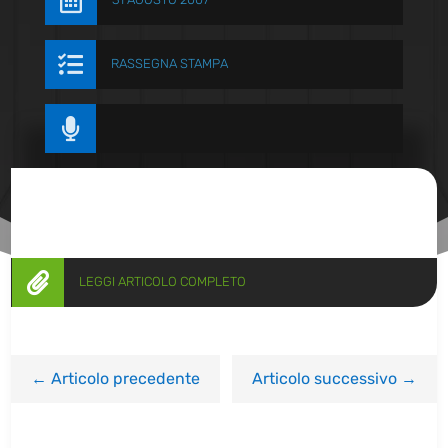


RASSEGNA STAMPA


LEGGI ARTICOLO COMPLETO
←
Articolo precedente
Articolo successivo
→