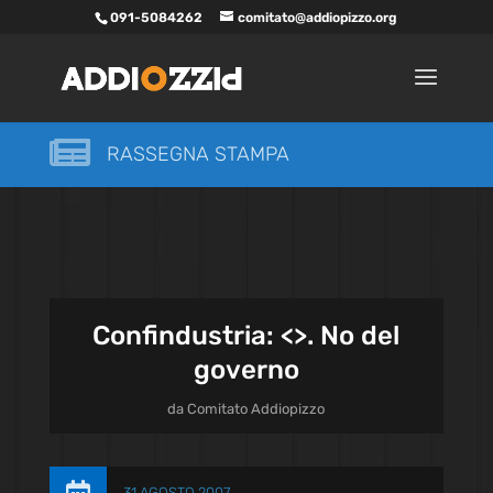
091-5084262
comitato@addiopizzo.org

RASSEGNA STAMPA
Confindustria: <
>. No del
governo
da
Comitato Addiopizzo
31 AGOSTO 2007