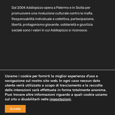
Dal 2004 Addiopizzo opera a Palermo e in Sicilia per
promuovere una rivoluzione culturale contro la mafia.
Responsabilità individuale e collettiva, partecipazione,
libertà, protagonismo giovanile, solidarietà e giustizia
sociale sono i valori in cui Addiopizzo si riconosce.
Usiamo i cookie per fornirti la miglior esperienza d'uso e
navigazione sul nostro sito web. In ogni caso nessun dato
Home
Statuto e bilancio
Contatti
utente verrà utilizzato a scopo di tracciamento e la raccolta
Privacy
Cookie
Child Protection Policy
delle interazioni sarà effettuata in forma totalmente anonima.
Puoi trovare altre informazioni riguardo a quali cookie usiamo
sul sito o disabilitarli nelle
impostazioni
.
Copyright © 2021 AddioPizzo | Tutti i diritti riservati | Sede
Accetta
Centrale: via Lincoln 131, 90133 Palermo