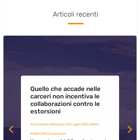
Articoli recenti
Quello che accade nelle
carceri non incentiva le
collaborazioni contro le
estorsioni
da
Comitato Addiopizzo
|
25 Luglio 2026
|
NEWS
,
RUBRICHE
| Commenti 0