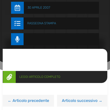

30 APRILE 2007

RASSEGNA STAMPA


LEGGI ARTICOLO COMPLETO
←
Articolo precedente
Articolo successivo
→