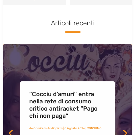
Articoli recenti
“Cocciu d’amuri” entra
nella rete di consumo
critico antiracket “Pago
chi non paga”
da
Comitato Addiopizzo
|
8 Agosto 2026
|
CONSUMO