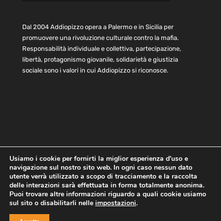
Dal 2004 Addiopizzo opera a Palermo e in Sicilia per
promuovere una rivoluzione culturale contro la mafia.
Responsabilità individuale e collettiva, partecipazione,
libertà, protagonismo giovanile, solidarietà e giustizia
sociale sono i valori in cui Addiopizzo si riconosce.
Usiamo i cookie per fornirti la miglior esperienza d'uso e
navigazione sul nostro sito web. In ogni caso nessun dato
Home
Statuto e bilancio
Contatti
utente verrà utilizzato a scopo di tracciamento e la raccolta
Privacy
Cookie
Child Protection Policy
delle interazioni sarà effettuata in forma totalmente anonima.
Puoi trovare altre informazioni riguardo a quali cookie usiamo
sul sito o disabilitarli nelle
impostazioni
.
Copyright © 2021 AddioPizzo | Tutti i diritti riservati | Sede