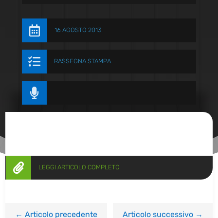

16 AGOSTO 2013

RASSEGNA STAMPA


LEGGI ARTICOLO COMPLETO
←
Articolo precedente
Articolo successivo
→