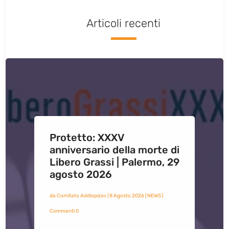
Articoli recenti
Protetto: XXXV
anniversario della morte di
Libero Grassi | Palermo, 29
agosto 2026
da
Comitato Addiopizzo
|
8 Agosto 2026
|
NEWS
|
Commenti 0