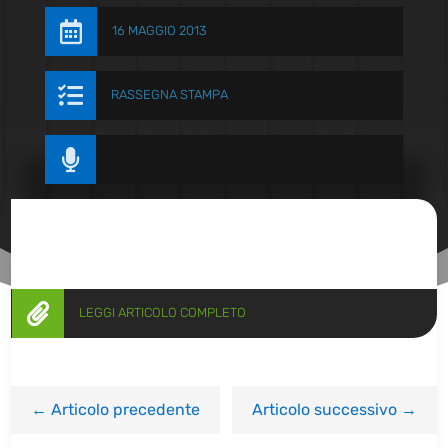

16 MAGGIO 2013

RASSEGNA STAMPA


LEGGI ARTICOLO COMPLETO
←
Articolo precedente
Articolo successivo
→