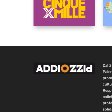
Dal 
Paler
prom
cultu
Respo
colle
prot
solid