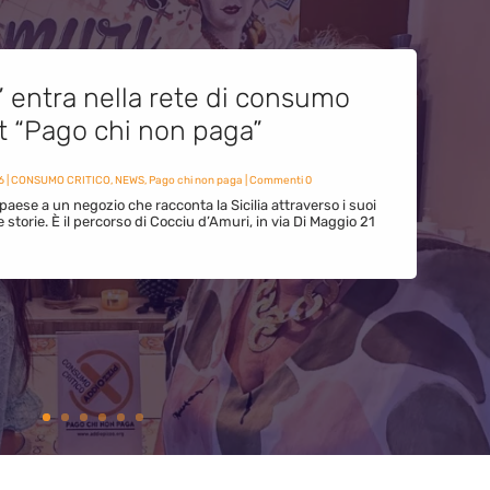
” entra nella rete di consumo
et “Pago chi non paga”
6
|
CONSUMO CRITICO
,
NEWS
,
Pago chi non paga
| Commenti 0
paese a un negozio che racconta la Sicilia attraverso i suoi
ue storie. È il percorso di Cocciu d’Amuri, in via Di Maggio 21