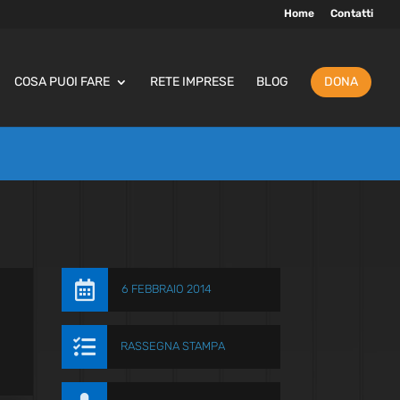
Home
Contatti
COSA PUOI FARE
RETE IMPRESE
BLOG
DONA

6 FEBBRAIO 2014

RASSEGNA STAMPA