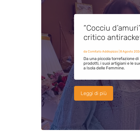
“Cocciu d’amuri
critico antirack
da
Comitato Addiopizzo
|
8 Agosto 202
Da una piccola torrefazione di 
prodotti, i suoi artigiani e le s
a Isola delle Femmine.
Leggi di più