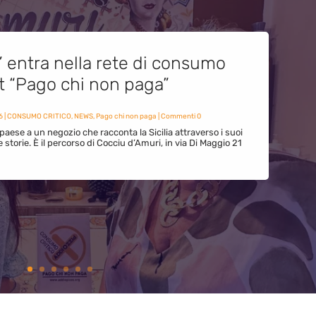
” entra nella rete di consumo
et “Pago chi non paga”
6
|
CONSUMO CRITICO
,
NEWS
,
Pago chi non paga
| Commenti 0
paese a un negozio che racconta la Sicilia attraverso i suoi
ue storie. È il percorso di Cocciu d’Amuri, in via Di Maggio 21