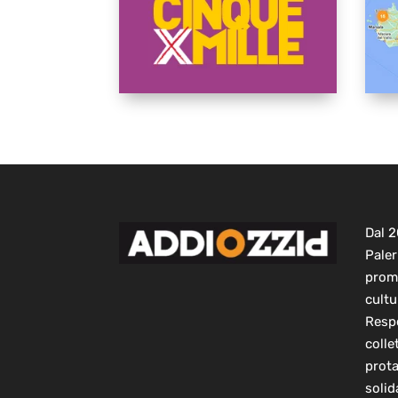
Dal 
Paler
prom
cultu
Respo
colle
prot
solid