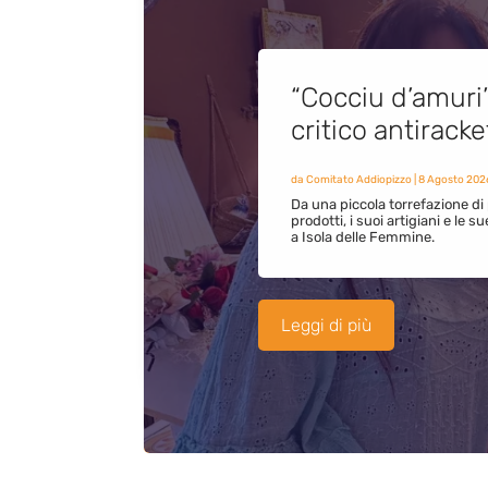
“Cocciu d’amuri
critico antirack
da
Comitato Addiopizzo
|
8 Agosto 202
Da una piccola torrefazione di 
prodotti, i suoi artigiani e le s
a Isola delle Femmine.
Leggi di più