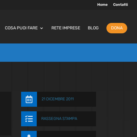
Home
Contatti
COSA PUOI FARE
RETE IMPRESE
BLOG
DONA

21 DICEMBRE 2011

RASSEGNA STAMPA