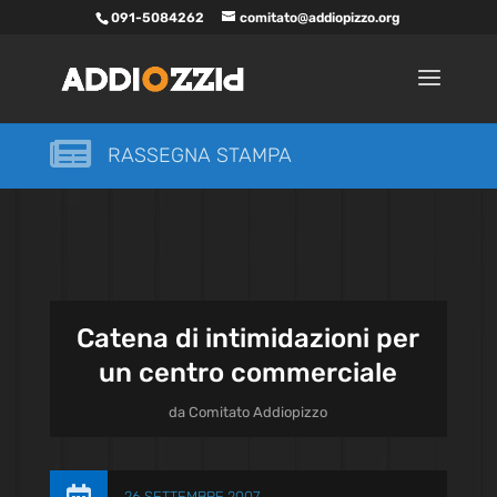
091-5084262
comitato@addiopizzo.org

RASSEGNA STAMPA
Catena di intimidazioni per
un centro commerciale
da
Comitato Addiopizzo
26 SETTEMBRE 2007