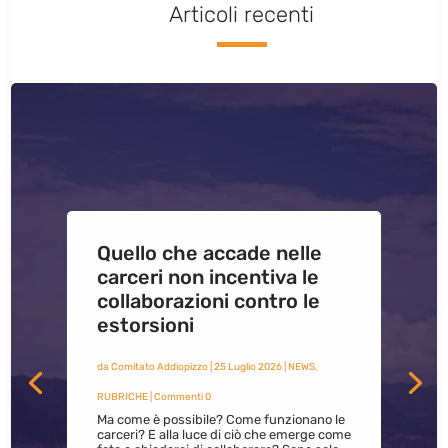
Articoli recenti
Quello che accade nelle
carceri non incentiva le
collaborazioni contro le
estorsioni
da
Comitato Addiopizzo
|
25 Luglio 2026
|
NEWS
,
RUBRICHE
| Commenti 0
Ma come è possibile? Come funzionano le
carceri? E alla luce di ciò che emerge come