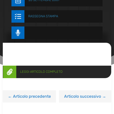


RASSEGNA STAMPA


LEGGI ARTICOLO COMPLETO
←
Articolo precedente
Articolo successivo
→