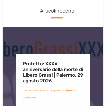
Articoli recenti
Protetto: XXXV
anniversario della morte di
Libero Grassi | Palermo, 29
agosto 2026
da
Comitato Addiopizzo
|
8 Agosto 2026
|
NEWS
|
Commenti 0