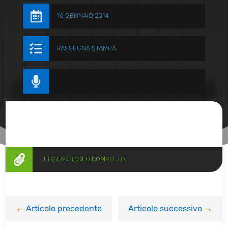

16 GENNAIO 2014

RASSEGNA STAMPA


LEGGI ARTICOLO COMPLETO
←
Articolo precedente
Articolo successivo
→