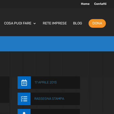
Home
Contatti
COSA PUOI FARE
RETE IMPRESE
BLOG
DONA

17 APRILE 2013

RASSEGNA STAMPA