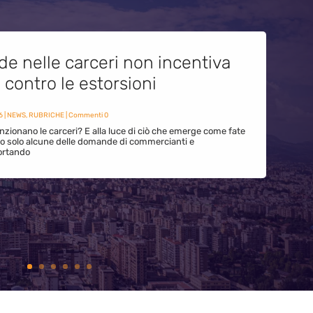
de nelle carceri non incentiva
i contro le estorsioni
6
|
NEWS
,
RUBRICHE
| Commenti 0
zionano le carceri? E alla luce di ciò che emerge come fate
ono solo alcune delle domande di commercianti e
ortando