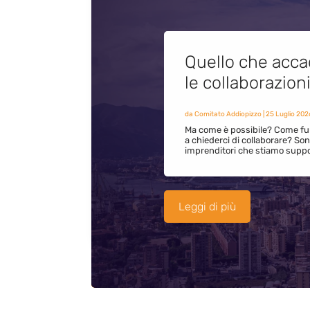
Quello che acca
le collaborazion
da
Comitato Addiopizzo
|
25 Luglio 202
Ma come è possibile? Come fun
a chiederci di collaborare? S
imprenditori che stiamo supp
Leggi di più