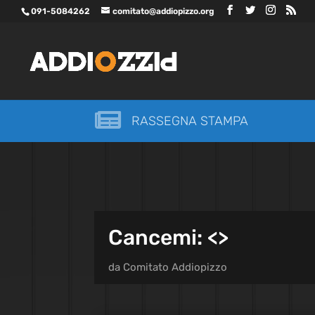
091-5084262
comitato@addiopizzo.org

RASSEGNA STAMPA
Cancemi: <
>
da
Comitato Addiopizzo