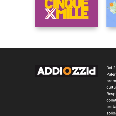
Dal 
Paler
prom
cultu
Respo
colle
prot
solid