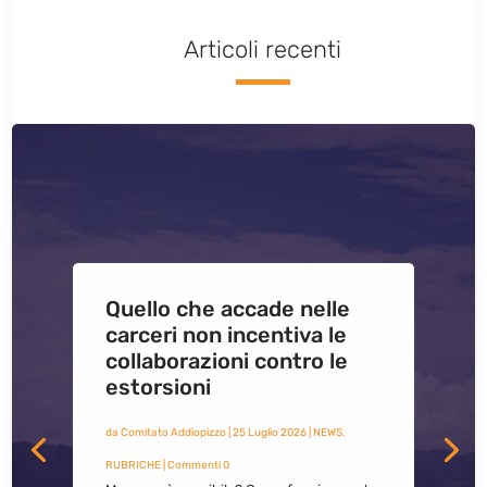
Articoli recenti
Quello che accade nelle
carceri non incentiva le
collaborazioni contro le
estorsioni
da
Comitato Addiopizzo
|
25 Luglio 2026
|
NEWS
,
RUBRICHE
| Commenti 0