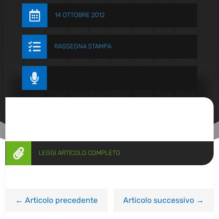

14 OTTOBRE 2012

RASSEGNA STAMPA


LEGGI ARTICOLO COMPLETO
←
Articolo precedente
Articolo successivo
→