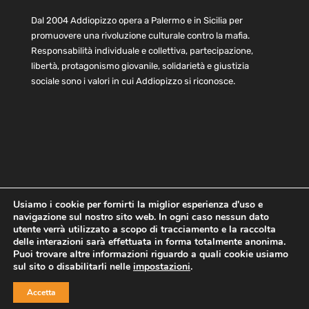
Dal 2004 Addiopizzo opera a Palermo e in Sicilia per
promuovere una rivoluzione culturale contro la mafia.
Responsabilità individuale e collettiva, partecipazione,
libertà, protagonismo giovanile, solidarietà e giustizia
sociale sono i valori in cui Addiopizzo si riconosce.
Usiamo i cookie per fornirti la miglior esperienza d'uso e
navigazione sul nostro sito web. In ogni caso nessun dato
Home
Statuto e bilancio
Contatti
utente verrà utilizzato a scopo di tracciamento e la raccolta
Privacy
Cookie
Child Protection Policy
delle interazioni sarà effettuata in forma totalmente anonima.
Puoi trovare altre informazioni riguardo a quali cookie usiamo
sul sito o disabilitarli nelle
impostazioni
.
Copyright © 2021 AddioPizzo | Tutti i diritti riservati | Sede
Accetta
Centrale: via Lincoln 131, 90133 Palermo