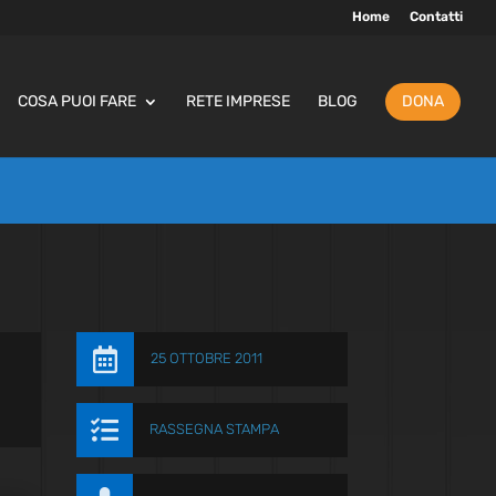
Home
Contatti
COSA PUOI FARE
RETE IMPRESE
BLOG
DONA

25 OTTOBRE 2011

RASSEGNA STAMPA