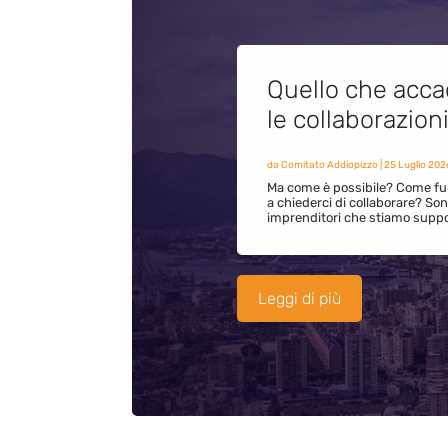
Quello che acca
le collaborazion
da
Comitato Addiopizzo
|
25 Luglio 202
Ma come è possibile? Come fun
a chiederci di collaborare? S
imprenditori che stiamo supp
Leggi di più