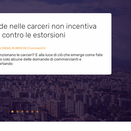
de nelle carceri non incentiva
i contro le estorsioni
6
|
NEWS
,
RUBRICHE
| Commenti 0
zionano le carceri? E alla luce di ciò che emerge come fate
ono solo alcune delle domande di commercianti e
ortando