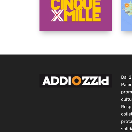
Dal 
Paler
prom
cultu
Respo
colle
prot
solid