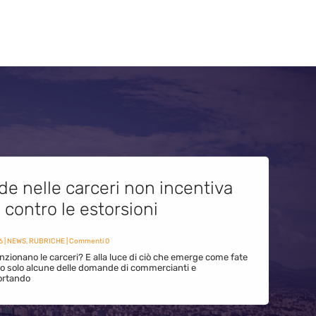
de nelle carceri non incentiva
i contro le estorsioni
6
|
NEWS
,
RUBRICHE
| Commenti 0
zionano le carceri? E alla luce di ciò che emerge come fate
ono solo alcune delle domande di commercianti e
ortando