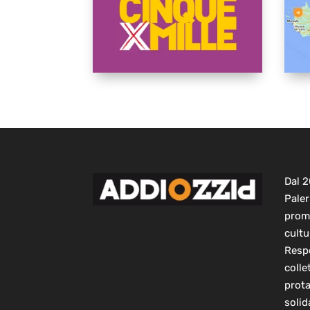
Dal 
Paler
prom
cultu
Respo
colle
prot
solid