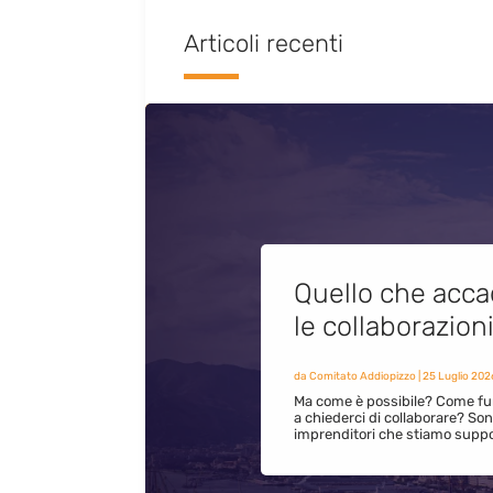
Articoli recenti
Quello che acca
le collaborazion
da
Comitato Addiopizzo
|
25 Luglio 202
Ma come è possibile? Come fun
a chiederci di collaborare? S
imprenditori che stiamo supp