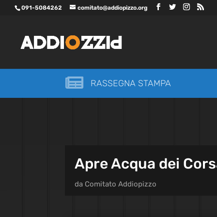
091-5084262
comitato@addiopizzo.org

RASSEGNA STAMPA
Apre Acqua dei Corsa
da
Comitato Addiopizzo