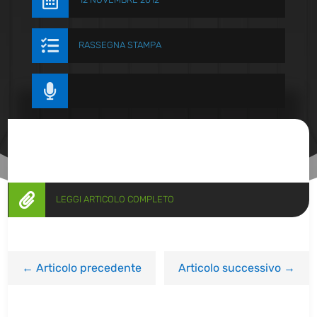


RASSEGNA STAMPA


LEGGI ARTICOLO COMPLETO
←
Articolo precedente
Articolo successivo
→