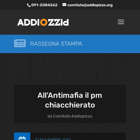
091-5084262
comitato@addiopizzo.org

RASSEGNA STAMPA
All’Antimafia il pm
chiacchierato
da
Comitato Addiopizzo
12 NOVEMBRE 2012