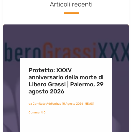
Articoli recenti
Protetto: XXXV
anniversario della morte di
Libero Grassi | Palermo, 29
agosto 2026
da
Comitato Addiopizzo
|
8 Agosto 2026
|
NEWS
|
Commenti 0