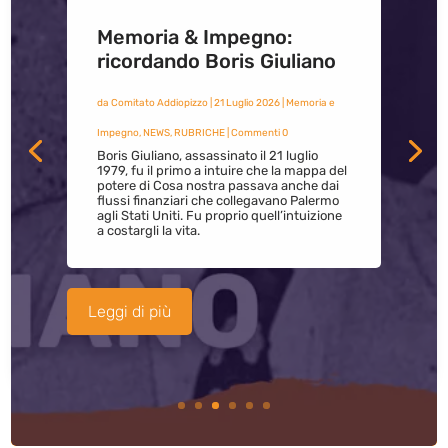
Memoria & Impegno:
ricordando Boris Giuliano
da
Comitato Addiopizzo
|
21 Luglio 2026
|
Memoria e
Impegno
,
NEWS
,
RUBRICHE
| Commenti 0
Boris Giuliano, assassinato il 21 luglio
1979, fu il primo a intuire che la mappa del
potere di Cosa nostra passava anche dai
flussi finanziari che collegavano Palermo
agli Stati Uniti. Fu proprio quell’intuizione
a costargli la vita.
Leggi di più