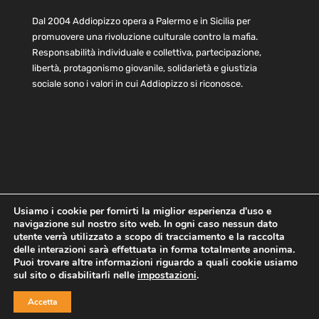
Dal 2004 Addiopizzo opera a Palermo e in Sicilia per
promuovere una rivoluzione culturale contro la mafia.
Responsabilità individuale e collettiva, partecipazione,
libertà, protagonismo giovanile, solidarietà e giustizia
sociale sono i valori in cui Addiopizzo si riconosce.
Usiamo i cookie per fornirti la miglior esperienza d'uso e
navigazione sul nostro sito web. In ogni caso nessun dato
Home
Statuto e bilancio
Contatti
utente verrà utilizzato a scopo di tracciamento e la raccolta
Privacy
Cookie
Child Protection Policy
delle interazioni sarà effettuata in forma totalmente anonima.
Puoi trovare altre informazioni riguardo a quali cookie usiamo
sul sito o disabilitarli nelle
impostazioni
.
Copyright © 2021 AddioPizzo | Tutti i diritti riservati | Sede
Accetta
Centrale: via Lincoln 131, 90133 Palermo