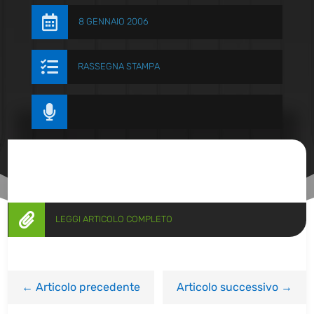

8 GENNAIO 2006

RASSEGNA STAMPA


LEGGI ARTICOLO COMPLETO
←
Articolo precedente
Articolo successivo
→