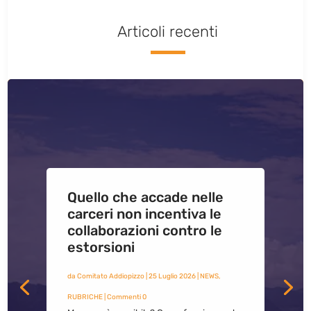
Articoli recenti
Quello che accade nelle
carceri non incentiva le
collaborazioni contro le
estorsioni
da
Comitato Addiopizzo
|
25 Luglio 2026
|
NEWS
,
RUBRICHE
| Commenti 0