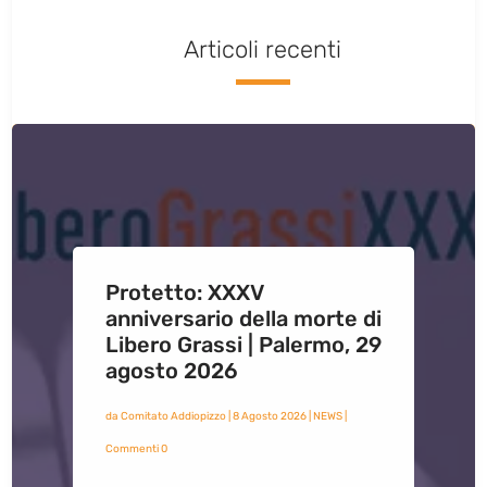
Articoli recenti
Protetto: XXXV
anniversario della morte di
Libero Grassi | Palermo, 29
agosto 2026
da
Comitato Addiopizzo
|
8 Agosto 2026
|
NEWS
|
Commenti 0