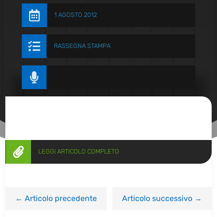

1 AGOSTO 2012

RASSEGNA STAMPA


LEGGI ARTICOLO COMPLETO
←
Articolo precedente
Articolo successivo
→