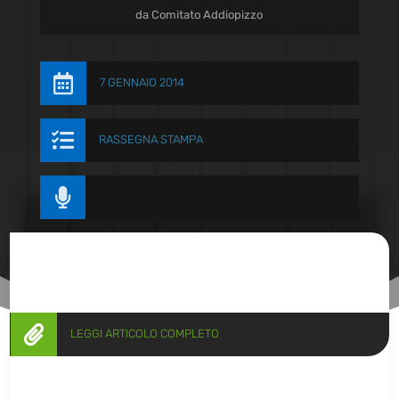
da
Comitato Addiopizzo

7 GENNAIO 2014

RASSEGNA STAMPA


LEGGI ARTICOLO COMPLETO