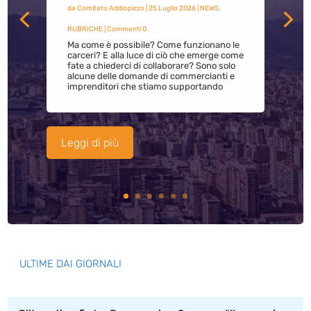
da
Comitato Addiopizzo
|
25 Luglio 2026
|
NEWS
,
RUBRICHE
| Commenti 0
Ma come è possibile? Come funzionano le
carceri? E alla luce di ciò che emerge come
fate a chiederci di collaborare? Sono solo
alcune delle domande di commercianti e
imprenditori che stiamo supportando
Leggi di più
ULTIME DAI GIORNALI