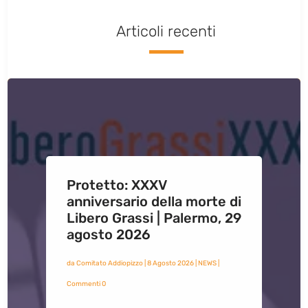
Articoli recenti
Protetto: XXXV
anniversario della morte di
Libero Grassi | Palermo, 29
agosto 2026
da
Comitato Addiopizzo
|
8 Agosto 2026
|
NEWS
|
Commenti 0