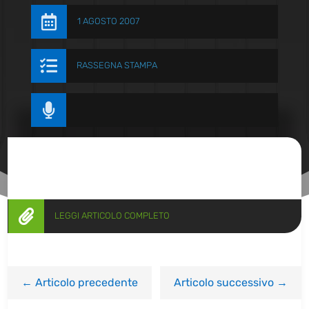

1 AGOSTO 2007

RASSEGNA STAMPA


LEGGI ARTICOLO COMPLETO
←
Articolo precedente
Articolo successivo
→