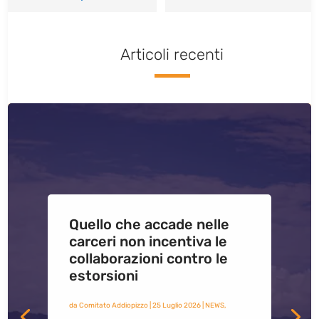
Articoli recenti
Quello che accade nelle
carceri non incentiva le
collaborazioni contro le
estorsioni
da
Comitato Addiopizzo
|
25 Luglio 2026
|
NEWS
,