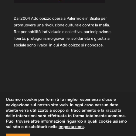
Dal 2004 Addiopizzo opera a Palermo e in Sicilia per
promuovere una rivoluzione culturale contro la mafia.
Responsabilità individuale e collettiva, partecipazione,
libertà, protagonismo giovanile, solidarietà e giustizia
sociale sono i valori in cui Addiopizzo si riconosce.
Usiamo i cookie per fornirti la miglior esperienza d'uso e
navigazione sul nostro sito web. In ogni caso nessun dato
Home
Statuto e bilancio
Contatti
utente verrà utilizzato a scopo di tracciamento e la raccolta
Privacy
Cookie
Child Protection Policy
delle interazioni sarà effettuata in forma totalmente anonima.
Puoi trovare altre informazioni riguardo a quali cookie usiamo
sul sito o disabilitarli nelle
impostazioni
.
Copyright © 2021 AddioPizzo | Tutti i diritti riservati | Sede