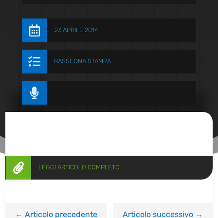

23 APRILE 2014

RASSEGNA STAMPA


LEGGI ARTICOLO COMPLETO
←
Articolo precedente
Articolo successivo
→