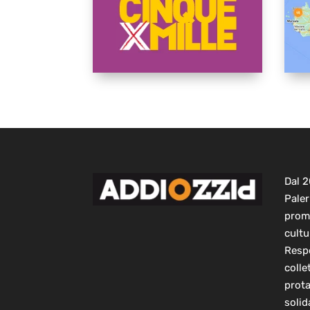
Dal 
Paler
prom
cultu
Respo
colle
prot
solid