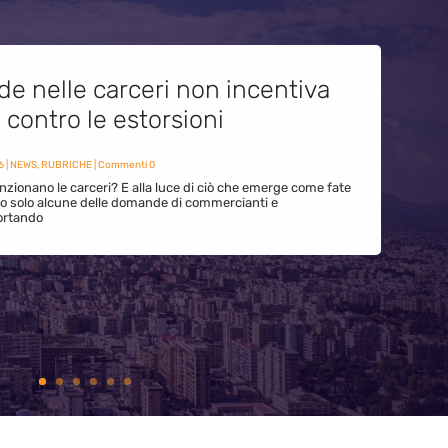
de nelle carceri non incentiva
i contro le estorsioni
6
|
NEWS
,
RUBRICHE
| Commenti 0
zionano le carceri? E alla luce di ciò che emerge come fate
ono solo alcune delle domande di commercianti e
ortando