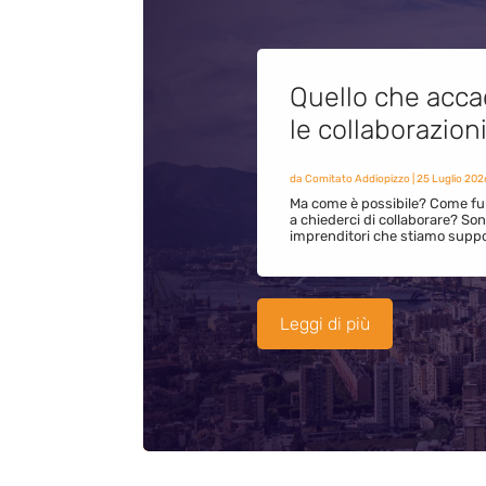
Quello che acca
le collaborazion
da
Comitato Addiopizzo
|
25 Luglio 202
Ma come è possibile? Come fun
a chiederci di collaborare? S
imprenditori che stiamo supp
Leggi di più