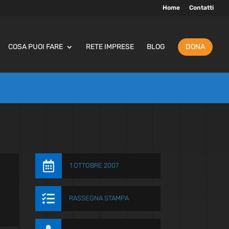
Home
Contatti
COSA PUOI FARE
RETE IMPRESE
BLOG
DONA

1 OTTOBRE 2007

RASSEGNA STAMPA