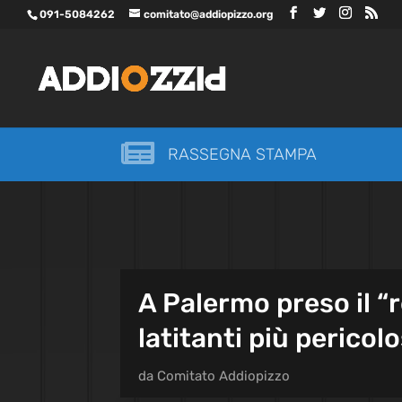
091-5084262
comitato@addiopizzo.org

RASSEGNA STAMPA
A Palermo preso il “re
latitanti più pericolo
da
Comitato Addiopizzo