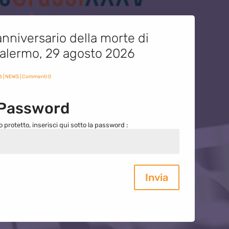
nniversario della morte di
 Palermo, 29 agosto 2026
6
|
NEWS
| Commenti 0
 Password
o protetto, inserisci qui sotto la password :
Invia