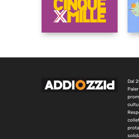
Dal 
Paler
prom
cultu
Respo
colle
prot
solid