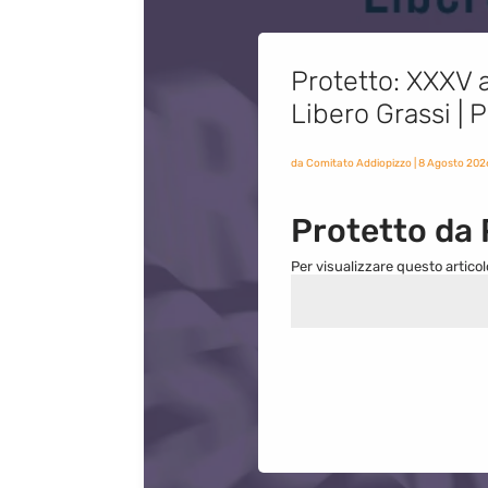
Protetto: XXXV a
Libero Grassi |
da
Comitato Addiopizzo
|
8 Agosto 202
Protetto da
Per visualizzare questo articol