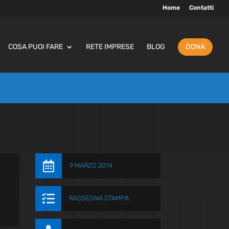
Home
Contatti
COSA PUOI FARE
RETE IMPRESE
BLOG
DONA

9 MARZO 2014

RASSEGNA STAMPA