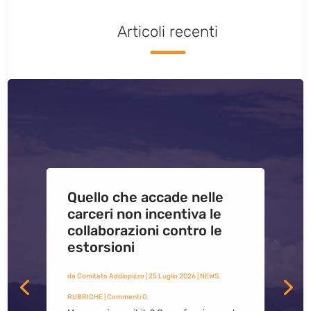
Articoli recenti
Quello che accade nelle
carceri non incentiva le
collaborazioni contro le
estorsioni
da
Comitato Addiopizzo
|
25 Luglio 2026
|
NEWS
,
RUBRICHE
| Commenti 0