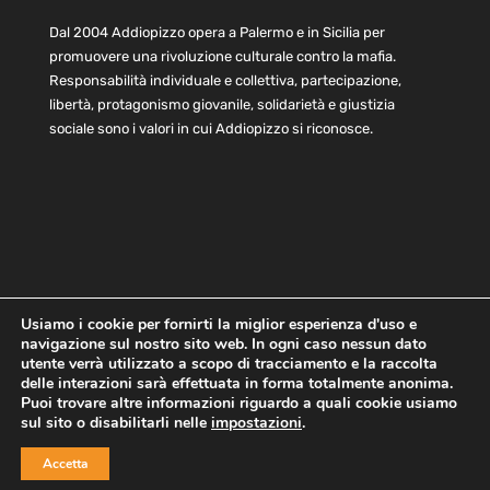
Dal 2004 Addiopizzo opera a Palermo e in Sicilia per
promuovere una rivoluzione culturale contro la mafia.
Responsabilità individuale e collettiva, partecipazione,
libertà, protagonismo giovanile, solidarietà e giustizia
sociale sono i valori in cui Addiopizzo si riconosce.
Usiamo i cookie per fornirti la miglior esperienza d'uso e
navigazione sul nostro sito web. In ogni caso nessun dato
Home
Statuto e bilancio
Contatti
utente verrà utilizzato a scopo di tracciamento e la raccolta
Privacy
Cookie
Child Protection Policy
delle interazioni sarà effettuata in forma totalmente anonima.
Puoi trovare altre informazioni riguardo a quali cookie usiamo
sul sito o disabilitarli nelle
impostazioni
.
Copyright © 2021 AddioPizzo | Tutti i diritti riservati | Sede
Accetta
Centrale: via Lincoln 131, 90133 Palermo