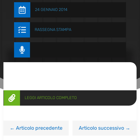

24 GENNAIO 2014

RASSEGNA STAMPA


LEGGI ARTICOLO COMPLETO
←
Articolo precedente
Articolo successivo
→