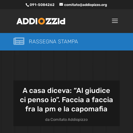
091-5084262
comitato@addiopizzo.org

RASSEGNA STAMPA
A casa diceva: “Al giudice
ci penso io”. Faccia a faccia
fra la pm e la capomafia
da
Comitato Addiopizzo