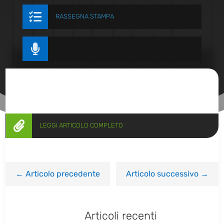

RASSEGNA STAMPA


LEGGI ARTICOLO COMPLETO
←
Articolo precedente
Articolo successivo
→
Articoli recenti