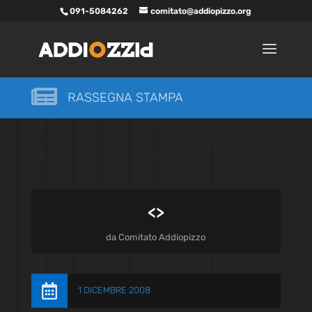
091-5084262
comitato@addiopizzo.org

RASSEGNA STAMPA
<
>
da
Comitato Addiopizzo

1 DICEMBRE 2008