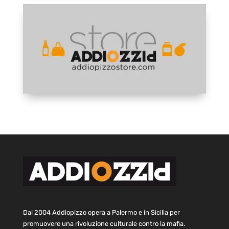
Dal 2004 Addiopizzo opera a Palermo e in Sicilia per
promuovere una rivoluzione culturale contro la mafia.