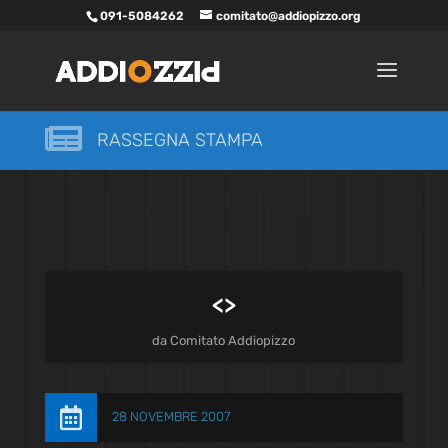
091-5084262
comitato@addiopizzo.org

RASSEGNA STAMPA
<
>
da
Comitato Addiopizzo

28 NOVEMBRE 2007