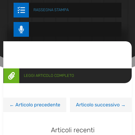

RASSEGNA STAMPA


LEGGI ARTICOLO COMPLETO
←
Articolo precedente
Articolo successivo
→
Articoli recenti