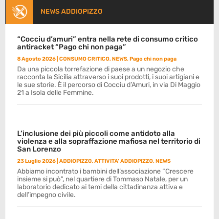
NEWS ADDIOPIZZO
“Cocciu d’amuri” entra nella rete di consumo critico
antiracket “Pago chi non paga”
8 Agosto 2026
|
CONSUMO CRITICO
,
NEWS
,
Pago chi non paga
Da una piccola torrefazione di paese a un negozio che
racconta la Sicilia attraverso i suoi prodotti, i suoi artigiani e
le sue storie. È il percorso di Cocciu d’Amuri, in via Di Maggio
21 a Isola delle Femmine.
L’inclusione dei più piccoli come antidoto alla
violenza e alla sopraffazione mafiosa nel territorio di
San Lorenzo
23 Luglio 2026
|
ADDIOPIZZO
,
ATTIVITA' ADDIOPIZZO
,
NEWS
Abbiamo incontrato i bambini dell’associazione “Crescere
insieme si può”, nel quartiere di Tommaso Natale, per un
laboratorio dedicato ai temi della cittadinanza attiva e
dell’impegno civile.