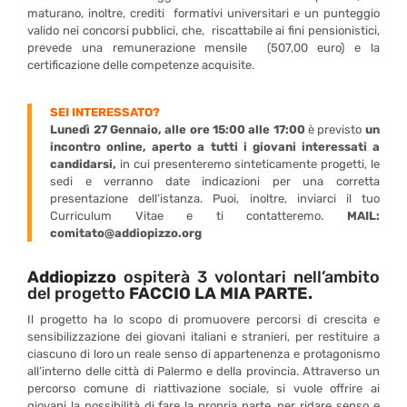
maturano, inoltre, crediti formativi universitari e un punteggio
valido nei concorsi pubblici, che, riscattabile ai fini pensionistici,
prevede una remunerazione mensile (507,00 euro) e la
certificazione delle competenze acquisite.
SEI INTERESSATO?
Lunedì 27 Gennaio, alle ore 15:00 alle 17:00
è previsto
un
incontro online, aperto a tutti i giovani interessati a
candidarsi,
in cui presenteremo sinteticamente progetti, le
sedi e verranno date indicazioni per una corretta
presentazione dell’istanza. Puoi, inoltre, inviarci il tuo
Curriculum Vitae e ti contatteremo.
MAIL:
comitato@addiopizzo.org
Addiopizzo
ospiterà 3 volontari nell’ambito
del progetto
FACCIO LA MIA PARTE.
Il progetto ha lo scopo di promuovere percorsi di crescita e
sensibilizzazione dei giovani italiani e stranieri, per restituire a
ciascuno di loro un reale senso di appartenenza e protagonismo
all’interno delle città di Palermo e della provincia. Attraverso un
percorso comune di riattivazione sociale, si vuole offrire ai
giovani la possibilità di fare la propria parte, per ridare senso e