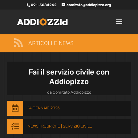
091-5084262
comitato@addiopizzo.org

ARTICOLI E NEWS
Fai il servizio civile con
Addiopizzo
da
Comitato Addiopizzo

14 GENNAIO 2025

NEWS
|
RUBRICHE
|
SERVIZIO CIVILE