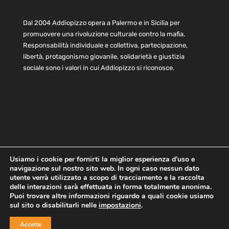
Dal 2004 Addiopizzo opera a Palermo e in Sicilia per
promuovere una rivoluzione culturale contro la mafia.
Responsabilità individuale e collettiva, partecipazione,
libertà, protagonismo giovanile, solidarietà e giustizia
sociale sono i valori in cui Addiopizzo si riconosce.
Usiamo i cookie per fornirti la miglior esperienza d'uso e
navigazione sul nostro sito web. In ogni caso nessun dato
Home
Statuto e bilancio
Contatti
utente verrà utilizzato a scopo di tracciamento e la raccolta
Privacy
Cookie
Child Protection Policy
delle interazioni sarà effettuata in forma totalmente anonima.
Puoi trovare altre informazioni riguardo a quali cookie usiamo
sul sito o disabilitarli nelle
impostazioni
.
Copyright © 2021 AddioPizzo | Tutti i diritti riservati | Sede
Accetta
Centrale: via Lincoln 131, 90133 Palermo