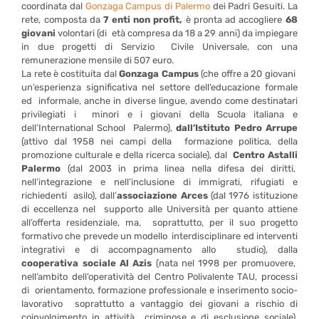
coordinata dal
Gonzaga Campus di Palermo
dei Padri Gesuiti.
La
rete, composta da
7 enti non profit,
è pronta ad accogliere
68
giovani
volontari (di età compresa da 18 a 29 anni) da impiegare
in due progetti di Servizio Civile Universale, con una
remunerazione mensile di 507 euro.
La rete è costituita dal
Gonzaga Campus
(che offre a 20 giovani
un’esperienza significativa nel settore dell’educazione formale
ed informale, anche in diverse lingue, avendo come destinatari
privilegiati i minori e i giovani della Scuola italiana e
dell’International School Palermo),
dall’Istituto Pedro Arrupe
(attivo dal 1958 nei campi della formazione politica, della
promozione culturale e della ricerca sociale), dal
Centro Astalli
Palermo
(dal 2003 in prima linea nella difesa dei diritti,
nell’integrazione e nell’inclusione di immigrati, rifugiati e
richiedenti asilo), dall’
associazione Arces
(dal 1976 istituzione
di eccellenza nel supporto alle Università per quanto attiene
all’offerta residenziale, ma, soprattutto, per il suo progetto
formativo che prevede un modello interdisciplinare ed interventi
integrativi e di accompagnamento allo studio), dalla
cooperativa sociale Al Azis
(nata nel 1998 per promuovere,
nell’ambito dell’operatività del Centro Polivalente TAU, processi
di orientamento, formazione professionale e inserimento socio-
lavorativo soprattutto a vantaggio dei giovani a rischio di
coinvolgimento in attività criminose e di esclusione sociale),