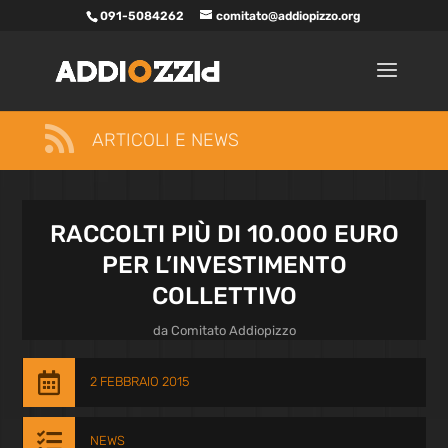
091-5084262
comitato@addiopizzo.org

ARTICOLI E NEWS
RACCOLTI PIÙ DI 10.000 EURO
PER L’INVESTIMENTO
COLLETTIVO
da
Comitato Addiopizzo

2 FEBBRAIO 2015

NEWS