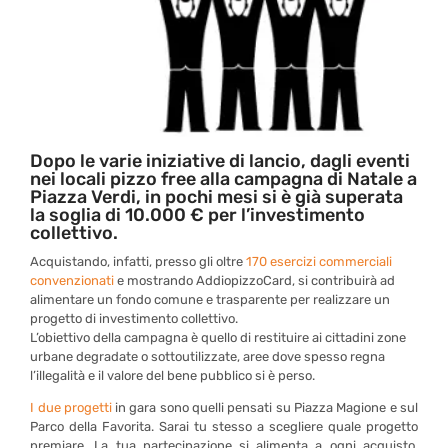
Dopo le varie iniziative di lancio, dagli eventi
nei locali pizzo free alla
campagna di Natale
a
Piazza Verdi, in pochi mesi si è già superata
la soglia di 10.000 € per l’
investimento
collettivo
.
Acquistando, infatti, presso gli oltre
170 esercizi commerciali
convenzionati
e mostrando AddiopizzoCard, si contribuirà ad
alimentare un fondo comune e trasparente per realizzare un
progetto di investimento collettivo.
L’obiettivo della campagna è quello di restituire ai cittadini zone
urbane degradate o sottoutilizzate, aree dove spesso regna
l’illegalità e il valore del bene pubblico si è perso.
I due progetti
in gara sono quelli pensati su Piazza Magione e sul
Parco della Favorita. Sarai tu stesso a scegliere quale progetto
premiare. La tua partecipazione si alimenta a ogni acquisto.