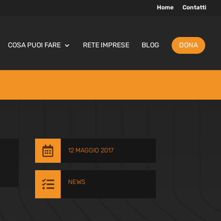
Home
Contatti
COSA PUOI FARE
RETE IMPRESE
BLOG
DONA

12 MAGGIO 2017

NEWS