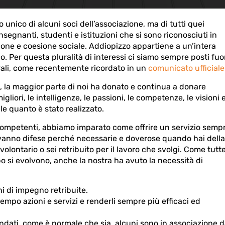
unico di alcuni soci dell’associazione, ma di tutti quei
nsegnanti, studenti e istituzioni che si sono riconosciuti in
one e coesione sociale. Addiopizzo appartiene a un’intera
no. Per questa pluralità di interessi ci siamo sempre posti fuo
rali, come recentemente ricordato in un
comunicato ufficiale
, la maggior parte di noi ha donato e continua a donare
liori, le intelligenze, le passioni, le competenze, le visioni 
le quanto è stato realizzato.
ompetenti, abbiamo imparato come offrire un servizio semp
vanno difese perché necessarie e doverose quando hai della
olontario o sei retribuito per il lavoro che svolgi. Come tutt
o si evolvono, anche la nostra ha avuto la necessità di
 di impegno retribuite.
empo azioni e servizi e renderli sempre più efficaci ed
endati, come è normale che sia, alcuni sono in associazione 