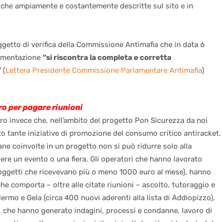
e che ampiamente e costantemente descritte sul sito e in
oggetto di verifica della Commissione Antimafia che in data 6
cumentazione
“si riscontra la completa e corretta
”
(
Lettera Presidente Commissione Parlamentare Antimafia
)
ro per pagare riunioni
vero invece che, nell’ambito del progetto Pon Sicurezza da noi
to tante iniziative di promozione del consumo critico antiracket.
ane coinvolte in un progetto non si può ridurre solo alla
ere un evento o una fiera. Gli operatori che hanno lavorato
soggetti che ricevevano più o meno 1000 euro al mese), hanno
e comporta – oltre alle citate riunioni – ascolto, tutoraggio e
lermo e Gela (circa 400 nuovi aderenti alla lista di Addiopizzo),
 che hanno generato indagini, processi e condanne, lavoro di