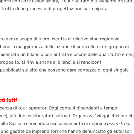
porti con altre associazioni, il cui risultato più evidente è stato
, frutto di un processo di progettazione partecipata.
o senza scopo di lucro, iscritta al relativo albo regionale.
tiene la maggioranza delle azioni e il controllo di un gruppo di
esentato un bilancio con entrate e uscite dalle quali tutto emer
roposito, si rinvia anche ai bilanci e ai rendiconti
pubblicati sul sito che possono dare contezza di ogni singola
ti tutti
icenza di tour operator. Oggi conta 4 dipendenti a tempo
e), più due collaboratori saltuari. Organizza “viaggi etici per ch
della Sicilia e servendosi esclusivamente di imprese
pizzo-free
.
sono gestite da imprenditori che hanno denunciato gli estorsori