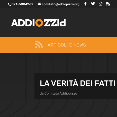
091-5084262
comitato@addiopizzo.org

ARTICOLI E NEWS
LA VERITÀ DEI FATTI
da
Comitato Addiopizzo