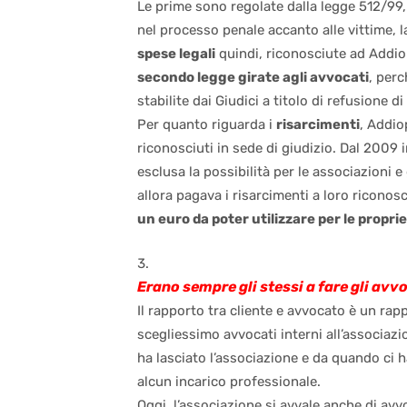
Le prime sono regolate dalla legge 512/99, 
nel processo penale accanto alle vittime, la
spese legali
quindi, riconosciute ad Addio
secondo legge girate agli avvocati
, per
stabilite dai Giudici a titolo di refusione d
Per quanto riguarda i
risarcimenti
, Addio
riconosciuti in sede di giudizio. Dal 2009 i
esclusa la possibilità per le associazioni e 
allora pagava i risarcimenti a loro riconosc
un euro da poter utilizzare per le proprie
Erano sempre gli stessi a fare gli avv
Il rapporto tra cliente e avvocato è un rap
scegliessimo avvocati interni all’associaz
ha lasciato l’associazione e da quando ci
alcun incarico professionale.
Oggi, l’associazione si avvale anche di avv