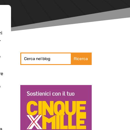
ri
.
e
re
e
da