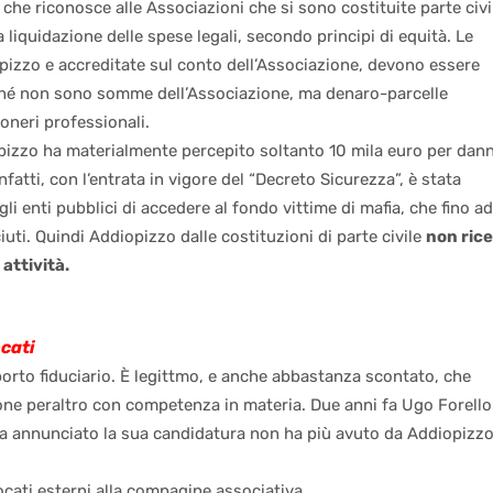
che riconosce alle Associazioni che si sono costituite parte civi
 liquidazione delle spese legali, secondo principi di equità. Le
pizzo e accreditate sul conto dell’Associazione, devono essere
ché non sono somme dell’Associazione, ma denaro-parcelle
i oneri professionali.
pizzo ha materialmente percepito soltanto 10 mila euro per dann
nfatti, con l’entrata in vigore del “Decreto Sicurezza”, è stata
gli enti pubblici di accedere al fondo vittime di mafia, che fino ad
iuti. Quindi Addiopizzo dalle costituzioni di parte civile
non ric
 attività.
ocati
porto fiduciario. È legittmo, e anche abbastanza scontato, che
ione peraltro con competenza in materia. Due anni fa Ugo Forello
 ha annunciato la sua candidatura non ha più avuto da Addiopizz
ocati esterni alla compagine associativa.