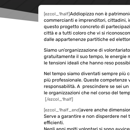
Addiopizzo non è patrimonio 
[ezcol_1half]
commercianti e imprenditori, cittadini, i
questo progetto concreto di partecipazi
città e a tutti coloro che vi si riconosco
dalle appartenenze partitiche ed eletto
Siamo un’organizzazione di volontariato
gratuitamente il suo tempo, le energie mig
le tensioni ideali che hanno reso possibi
Nel tempo siamo diventati sempre più c
più professionale. Queste competenze 
responsabilità.
A prescindere se sei un v
le organizzazioni che nel corso del temp
[/ezcol_1half]
avere anche dimensioni
[ezcol_1half_end]
Serve a garantire e non disperdere nel t
efficienti.
Negli anni molti volontari si sono avvic