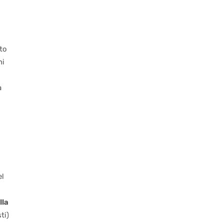
ato
ni
a
el
lla
ti)