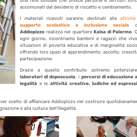
una rete solidale che unisce persone e territori lont
accomunati dal desiderio di riscatto e cambiamento.
I materiali ricevuti saranno destinati alle
attività
supporto scolastico e inclusione sociale
c
Addiopizzo
realizza nel quartiere
Kalsa di Palermo
. 
ogni giorno, incontriamo bambini e ragazzi che viv
situazioni di povertà educativa e di marginalità socia
offrendo loro spazi di apprendimento, ascolto, crescit
partecipazione.
Grazie a questo contributo potremo potenziar
laboratori di doposcuola
, i
percorsi di educazione a
legalità
e le
attività creative, ludiche ed espress
ver scelto di affiancare Addiopizzo nel costruire quotidianame
gnazione e alla cultura dell’illegalità.