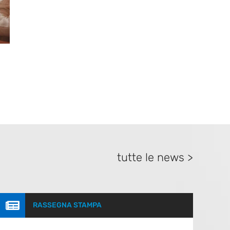
tutte le news >

RASSEGNA STAMPA