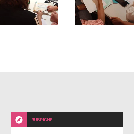

RUBRICHE