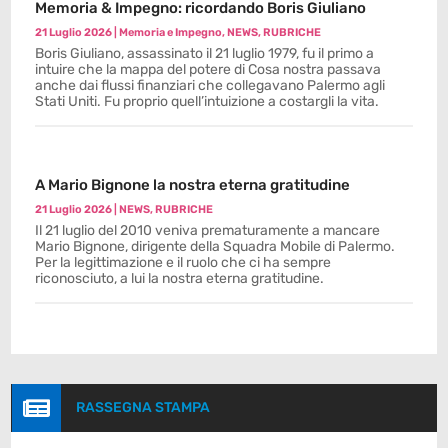
Memoria & Impegno: ricordando Boris Giuliano
21 Luglio 2026
|
Memoria e Impegno
,
NEWS
,
RUBRICHE
Boris Giuliano, assassinato il 21 luglio 1979, fu il primo a
intuire che la mappa del potere di Cosa nostra passava
anche dai flussi finanziari che collegavano Palermo agli
Stati Uniti. Fu proprio quell’intuizione a costargli la vita.
A Mario Bignone la nostra eterna gratitudine
21 Luglio 2026
|
NEWS
,
RUBRICHE
Il 21 luglio del 2010 veniva prematuramente a mancare
Mario Bignone, dirigente della Squadra Mobile di Palermo.
Per la legittimazione e il ruolo che ci ha sempre
riconosciuto, a lui la nostra eterna gratitudine.

RASSEGNA STAMPA