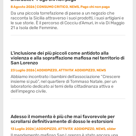
8 Agosto 2026
|
CONSUMO CRITICO
,
NEWS
,
Pago chi non paga
Da una piccola torrefazione di paese a un negozio che
racconta la Sicilia attraverso i suoi prodotti, i suoi artigiani e
le sue storie. È il percorso di Cocciu d’Amuri, in via Di Maggio
21 a Isola delle Femmine.
L’inclusione dei più piccoli come antidoto alla
violenza e alla sopraffazione mafiosa nel territorio di
San Lorenzo
23 Luglio 2026
|
ADDIOPIZZO
,
ATTIVITA' ADDIOPIZZO
,
NEWS
Abbiamo incontrato i bambini dell’associazione “Crescere
insieme si può”, nel quartiere di Tommaso Natale, per un
laboratorio dedicato ai temi della cittadinanza attiva e
dell’impegno civile.
Adesso il momento è più che mai favorevole per
scrollarsi definitivamente di dosso le estorsioni
13 Luglio 2026
|
ADDIOPIZZO
,
ATTIVITA' ADDIOPIZZO
,
NEWS
,
slider
Il mandamento mafioso San Lorenzo è stato ancora una