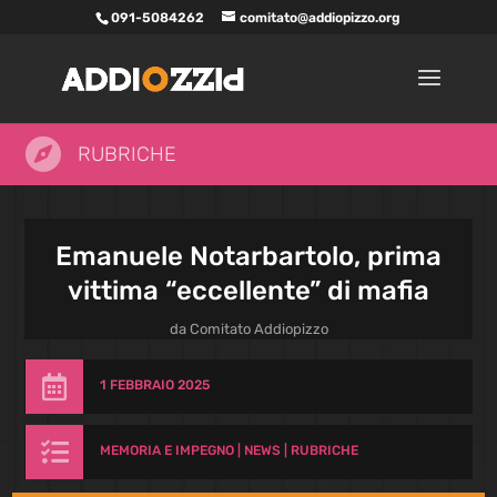
091-5084262
comitato@addiopizzo.org

RUBRICHE
Emanuele Notarbartolo, prima
vittima “eccellente” di mafia
da
Comitato Addiopizzo

1 FEBBRAIO 2025

MEMORIA E IMPEGNO
|
NEWS
|
RUBRICHE