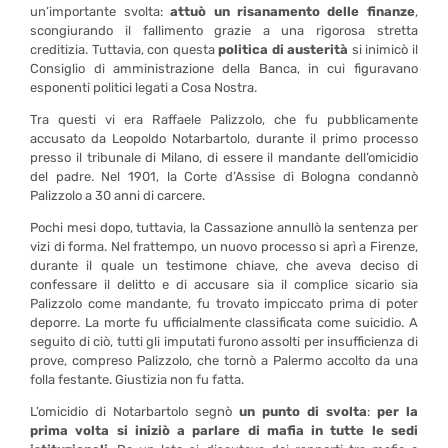
un’importante svolta:
attuò un risanamento delle finanze
,
scongiurando il fallimento grazie a una rigorosa stretta
creditizia. Tuttavia, con questa
politica di austerità
si inimicò il
Consiglio di amministrazione della Banca, in cui figuravano
esponenti politici legati a Cosa Nostra.
Tra questi vi era Raffaele Palizzolo, che fu pubblicamente
accusato da Leopoldo Notarbartolo, durante il primo processo
presso il tribunale di Milano, di essere il mandante dell’omicidio
del padre. Nel 1901, la Corte d’Assise di Bologna condannò
Palizzolo a 30 anni di carcere.
Pochi mesi dopo, tuttavia, la Cassazione annullò la sentenza per
vizi di forma. Nel frattempo, un nuovo processo si aprì a Firenze,
durante il quale un testimone chiave, che aveva deciso di
confessare il delitto e di accusare sia il complice sicario sia
Palizzolo come mandante, fu trovato impiccato prima di poter
deporre. La morte fu ufficialmente classificata come suicidio. A
seguito di ciò, tutti gli imputati furono assolti per insufficienza di
prove, compreso Palizzolo, che tornò a Palermo accolto da una
folla festante. Giustizia non fu fatta.
L’omicidio di Notarbartolo segnò
un punto di svolta
:
per la
prima volta si iniziò a parlare di mafia in tutte le sedi