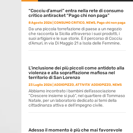
“Cocciu d’amuri” entra nella rete di consumo
critico antiracket “Pago chi non paga”
8 Agosto 2026
|
CONSUMO CRITICO
,
NEWS
,
Pago chi non paga
Da una piccola torrefazione di paese a un negozio
che racconta la Sicilia attraverso i suoi prodotti, i
suoi artigiani e le sue storie. È il percorso di Cocciu
d’Amuri, in via Di Maggio 21 a Isola delle Femmine.
L’inclusione dei più piccoli come antidoto alla
violenza e alla sopraffazione mafiosa nel
territorio di San Lorenzo
23 Luglio 2026
|
ADDIOPIZZO
,
ATTIVITA' ADDIOPIZZO
,
NEWS
Abbiamo incontrato i bambini dell’associazione
“Crescere insieme si può”, nel quartiere di Tommaso
Natale, per un laboratorio dedicato ai temi della
cittadinanza attiva e dell’impegno civile.
Adesso il momento è più che mai favorevole