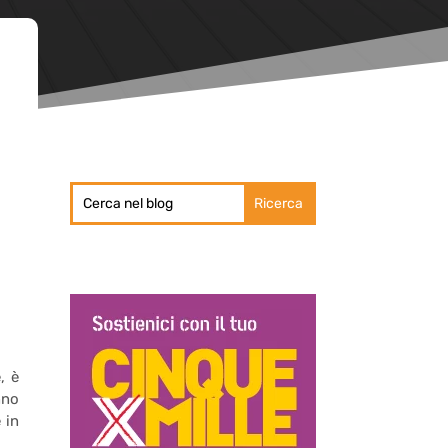
, è
nno
 in