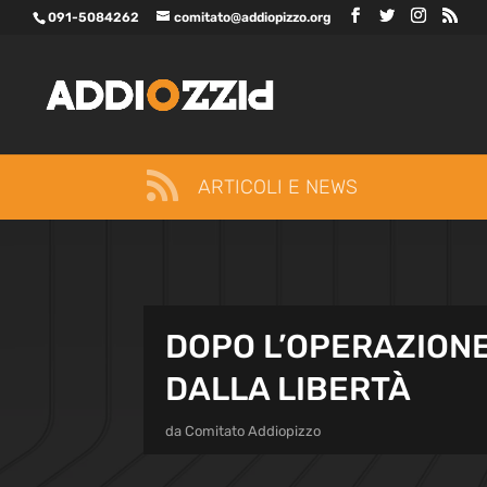
091-5084262
comitato@addiopizzo.org

ARTICOLI E NEWS
DOPO L’OPERAZIONE
DALLA LIBERTÀ
da
Comitato Addiopizzo