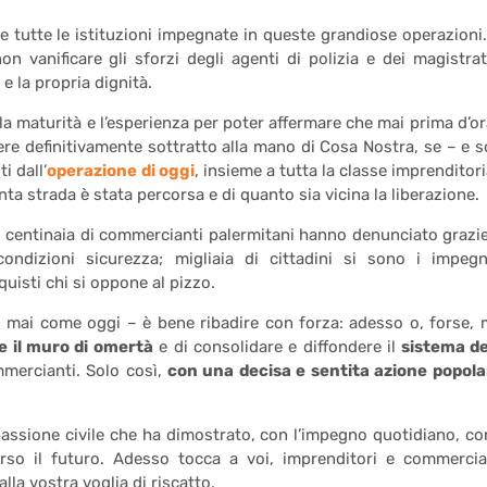
e tutte le istituzioni impegnate in queste grandiose operazioni.
on vanificare gli sforzi degli agenti di polizia e dei magistrat
e la propria dignità.
la maturità e l’esperienza per poter affermare che mai prima d’ora
re definitivamente sottratto alla mano di Cosa Nostra, se – e s
i dall’
operazione di oggi
, insieme a tutta la classe imprenditori
nta strada è stata percorsa e di quanto sia vicina la liberazione.
 centinaia di commercianti palermitani hanno denunciato grazie
ondizioni sicurezza; migliaia di cittadini si sono i impegn
uisti chi si oppone al pizzo.
 mai come oggi – è bene ribadire con forza: adesso o, forse, 
e il muro di omertà
e di consolidare e diffondere il
sistema de
mercianti. Solo così,
con una decisa e sentita azione popola
assione civile che ha dimostrato, con l’impegno quotidiano, con
erso il futuro. Adesso tocca a voi, imprenditori e commercia
lla vostra voglia di riscatto.