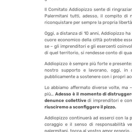
Il Comitato Addiopizzo sente di ringraziar
Palermitani tutti, adesso, il compito di n
riconquistare per sempre la propria libertà 
Oggi, a distanza di 10 anni, Addiopizzo ha 
cuore economico della città potrebbe esse
se – gli imprenditori e gli esercenti coinvolt
di quel territorio, si rendesse conto di qua
Addiopizzo è sempre più forte e presente:
nostro supporto e lavorano, oggi, in c
pubblicamente a sostenere con i propri acq
Lo abbiamo affermato diverse volte, ma –
più…
Adesso è il momento di distrugger
denunce collettive
di imprenditori e com
riusciremo a sconfiggere il pizzo.
Addiopizzo continuerà ad esserci con la p
coraggio e il senso di responsabilità v
palermitani, tocca al vostro amor proprio, a