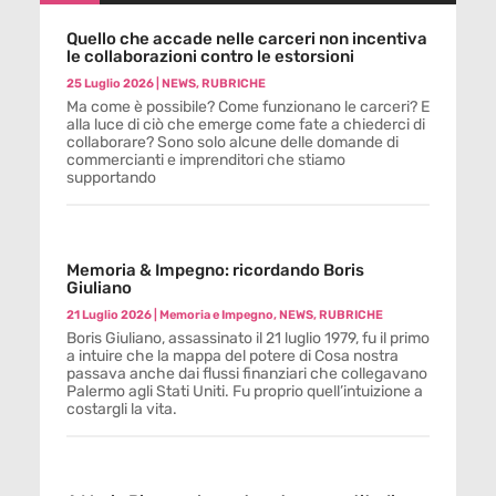
Quello che accade nelle carceri non incentiva
le collaborazioni contro le estorsioni
25 Luglio 2026
|
NEWS
,
RUBRICHE
Ma come è possibile? Come funzionano le carceri? E
alla luce di ciò che emerge come fate a chiederci di
collaborare? Sono solo alcune delle domande di
commercianti e imprenditori che stiamo
supportando
Memoria & Impegno: ricordando Boris
Giuliano
21 Luglio 2026
|
Memoria e Impegno
,
NEWS
,
RUBRICHE
Boris Giuliano, assassinato il 21 luglio 1979, fu il primo
a intuire che la mappa del potere di Cosa nostra
passava anche dai flussi finanziari che collegavano
Palermo agli Stati Uniti. Fu proprio quell’intuizione a
costargli la vita.