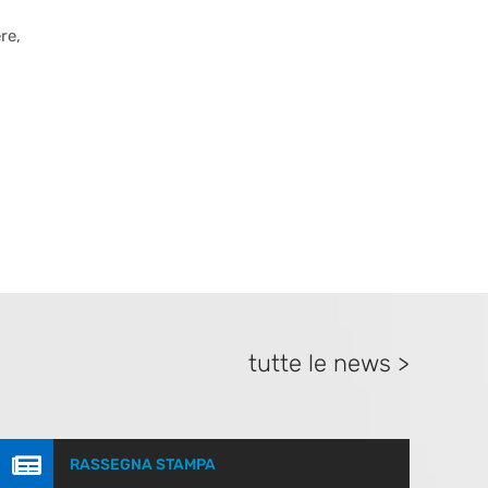
re,
tutte le news >

RASSEGNA STAMPA