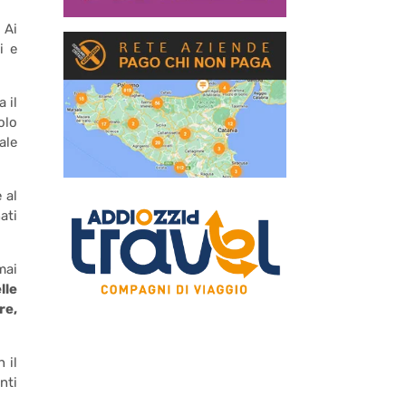
 Ai
i e
 il
olo
ale
 al
ati
mai
lle
re,
 il
nti