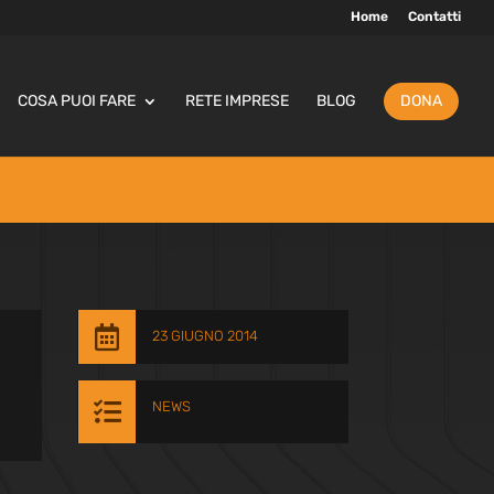
Home
Contatti
COSA PUOI FARE
RETE IMPRESE
BLOG
DONA

23 GIUGNO 2014

NEWS