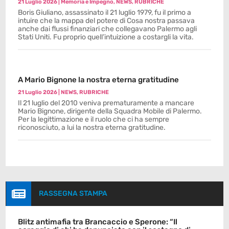
21 Luglio 2026
|
Memoria e Impegno
,
NEWS
,
RUBRICHE
Boris Giuliano, assassinato il 21 luglio 1979, fu il primo a
intuire che la mappa del potere di Cosa nostra passava
anche dai flussi finanziari che collegavano Palermo agli
Stati Uniti. Fu proprio quell’intuizione a costargli la vita.
A Mario Bignone la nostra eterna gratitudine
21 Luglio 2026
|
NEWS
,
RUBRICHE
Il 21 luglio del 2010 veniva prematuramente a mancare
Mario Bignone, dirigente della Squadra Mobile di Palermo.
Per la legittimazione e il ruolo che ci ha sempre
riconosciuto, a lui la nostra eterna gratitudine.

RASSEGNA STAMPA
Blitz antimafia tra Brancaccio e Sperone: “Il