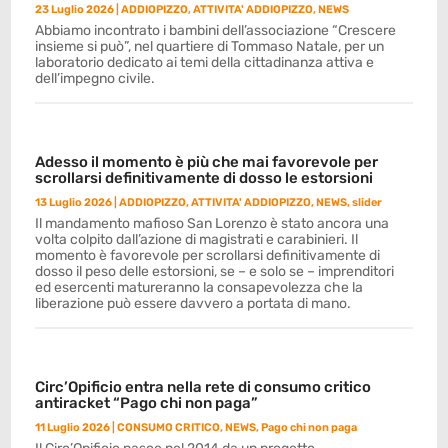
23 Luglio 2026
|
ADDIOPIZZO
,
ATTIVITA' ADDIOPIZZO
,
NEWS
Abbiamo incontrato i bambini dell’associazione “Crescere
insieme si può”, nel quartiere di Tommaso Natale, per un
laboratorio dedicato ai temi della cittadinanza attiva e
dell’impegno civile.
Adesso il momento è più che mai favorevole per
scrollarsi definitivamente di dosso le estorsioni
13 Luglio 2026
|
ADDIOPIZZO
,
ATTIVITA' ADDIOPIZZO
,
NEWS
,
slider
Il mandamento mafioso San Lorenzo è stato ancora una
volta colpito dall’azione di magistrati e carabinieri. Il
momento è favorevole per scrollarsi definitivamente di
dosso il peso delle estorsioni, se – e solo se – imprenditori
ed esercenti matureranno la consapevolezza che la
liberazione può essere davvero a portata di mano.
Circ’Opificio entra nella rete di consumo critico
antiracket “Pago chi non paga”
11 Luglio 2026
|
CONSUMO CRITICO
,
NEWS
,
Pago chi non paga