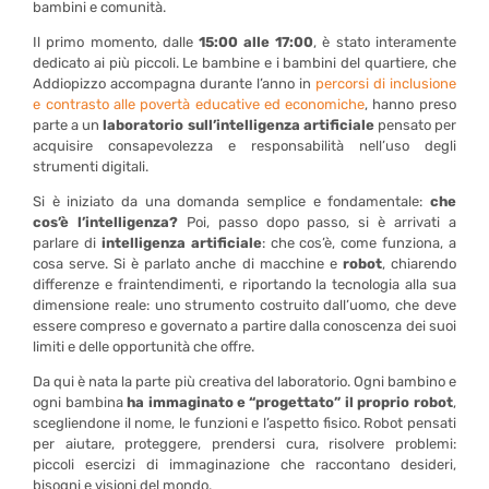
bambini e comunità.
Il primo momento, dalle
15:00 alle 17:00
, è stato interamente
dedicato ai più piccoli. Le bambine e i bambini del quartiere, che
Addiopizzo accompagna durante l’anno in
percorsi di inclusione
e contrasto alle povertà educative ed economiche
, hanno preso
parte a un
laboratorio sull’intelligenza artificiale
pensato per
acquisire consapevolezza e responsabilità nell’uso degli
strumenti digitali.
Si è iniziato da una domanda semplice e fondamentale:
che
cos’è l’intelligenza?
Poi, passo dopo passo, si è arrivati a
parlare di
intelligenza artificiale
: che cos’è, come funziona, a
cosa serve. Si è parlato anche di macchine e
robot
, chiarendo
differenze e fraintendimenti, e riportando la tecnologia alla sua
dimensione reale: uno strumento costruito dall’uomo, che deve
essere compreso e governato a partire dalla conoscenza dei suoi
limiti e delle opportunità che offre.
Da qui è nata la parte più creativa del laboratorio. Ogni bambino e
ogni bambina
ha immaginato e “progettato” il proprio robot
,
scegliendone il nome, le funzioni e l’aspetto fisico. Robot pensati
per aiutare, proteggere, prendersi cura, risolvere problemi:
piccoli esercizi di immaginazione che raccontano desideri,
bisogni e visioni del mondo.