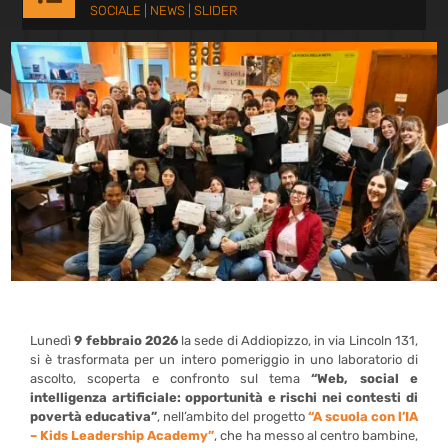
SOCIALE
|
NEWS
|
SLIDER
Lunedì
9 febbraio 2026
la sede di Addiopizzo, in via Lincoln 131,
si è trasformata per un intero pomeriggio in uno laboratorio di
ascolto, scoperta e confronto sul tema
“Web, social e
intelligenza artificiale: opportunità e rischi nei contesti di
povertà educativa”
, nell’ambito del progetto
“A scuola con l’IA
– Kids Leadership Academy”
, che ha messo al centro bambine,