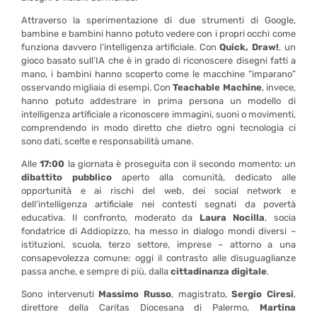
Attraverso la sperimentazione di due strumenti di Google,
bambine e bambini hanno potuto vedere con i propri occhi come
funziona davvero l’intelligenza artificiale. Con
Quick, Draw!
, un
gioco basato sull’IA che è in grado di riconoscere disegni fatti a
mano, i bambini hanno scoperto come le macchine “imparano”
osservando migliaia di esempi. Con
Teachable Machine
, invece,
hanno potuto addestrare in prima persona un modello di
intelligenza artificiale a riconoscere immagini, suoni o movimenti,
comprendendo in modo diretto che dietro ogni tecnologia ci
sono dati, scelte e responsabilità umane.
Alle
17:00
la giornata è proseguita con il secondo momento: un
dibattito pubblico
aperto alla comunità, dedicato alle
opportunità e ai rischi del web, dei social network e
dell’intelligenza artificiale nei contesti segnati da povertà
educativa. Il confronto, moderato da
Laura Nocilla
, socia
fondatrice di Addiopizzo, ha messo in dialogo mondi diversi –
istituzioni, scuola, terzo settore, imprese – attorno a una
consapevolezza comune: oggi il contrasto alle disuguaglianze
passa anche, e sempre di più, dalla
cittadinanza digitale
.
Sono intervenuti
Massimo Russo
, magistrato,
Sergio Ciresi
,
direttore della Caritas Diocesana di Palermo,
Martina