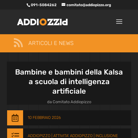
091-5084262
comitato@addiopizzo.org

ARTICOLI E NEWS
Bambine e bambini della Kalsa
a scuola di intelligenza
artificiale
da
Comitato Addiopizzo

10 FEBBRAIO 2026

ADDIOPIZZO
|
ATTIVITA' ADDIOPIZZO
|
INCLUSIONE