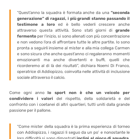
“Quest’anno la squadra è formata anche da una
“seconda
generazione” di ragazzi, i più grandi stanno passando il
testimone a loro
ed è bello vederli crescere anche
attraverso questa attività. Sono stati giorni di
grande
fermento
per l’inizio, si sono allenati con più concentrazione
e non vedono l’ora di affrontare tutte le altre partite. Io sono
pronta a seguirli insieme al mister e alla mia collega Carmen
e sono sicura che anche quest’anno ci regaleranno momenti
emozionanti ma anche divertenti e buffi, quelli che
ricorderemo al di là dei risultati”, dichiara Noemi Di Franco,
operatrice di Addiopizzo, coinvolta nelle attività di inclusione
sociale attraverso il calcio.
Come ogni anno
lo sport non è che un veicolo per
condividere i valori
del rispetto, della solidarietà e del
confronto con i coetanei di altri quartieri, tutti uniti dalla grande
passione per il pallone.
“Come mister della squadra è la prima esperienza di torneo
con Addiopizzo, i ragazzi li seguo da un po’ e nonostante le
loro difficoltà si sono dimostrati
inclini al gioco di squadra
,