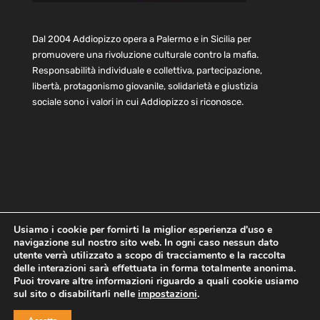
Dal 2004 Addiopizzo opera a Palermo e in Sicilia per
promuovere una rivoluzione culturale contro la mafia.
Responsabilità individuale e collettiva, partecipazione,
libertà, protagonismo giovanile, solidarietà e giustizia
sociale sono i valori in cui Addiopizzo si riconosce.
Usiamo i cookie per fornirti la miglior esperienza d'uso e
navigazione sul nostro sito web. In ogni caso nessun dato
Home
Statuto e bilancio
Contatti
utente verrà utilizzato a scopo di tracciamento e la raccolta
Privacy
Cookie
Child Protection Policy
delle interazioni sarà effettuata in forma totalmente anonima.
Puoi trovare altre informazioni riguardo a quali cookie usiamo
sul sito o disabilitarli nelle
impostazioni
.
Copyright © 2021 AddioPizzo | Tutti i diritti riservati | Sede