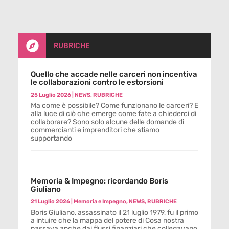

RUBRICHE
Quello che accade nelle carceri non incentiva
le collaborazioni contro le estorsioni
25 Luglio 2026
|
NEWS
,
RUBRICHE
Ma come è possibile? Come funzionano le carceri? E
alla luce di ciò che emerge come fate a chiederci di
collaborare? Sono solo alcune delle domande di
commercianti e imprenditori che stiamo
supportando
Memoria & Impegno: ricordando Boris
Giuliano
21 Luglio 2026
|
Memoria e Impegno
,
NEWS
,
RUBRICHE
Boris Giuliano, assassinato il 21 luglio 1979, fu il primo
a intuire che la mappa del potere di Cosa nostra
passava anche dai flussi finanziari che collegavano