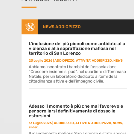
NEWS ADDIOPIZZO
L’inclusione dei più piccoli come antidoto alla
violenza e alla sopraffazione mafiosa nel
territorio di San Lorenzo
23 Luglio 2026
|
ADDIOPIZZO
,
ATTIVITA' ADDIOPIZZO
,
NEWS
Abbiamo incontrato i bambini dell’associazione
“Crescere insieme si può”, nel quartiere di Tommaso
Natale, per un laboratorio dedicato ai temi della
cittadinanza attiva e dell’impegno civile.
Adesso il momento è più che mai favorevole
per scrollarsi definitivamente di dosso le
estorsioni
13 Luglio 2026
|
ADDIOPIZZO
,
ATTIVITA' ADDIOPIZZO
,
NEWS
,
slider
Il mandamento mafioso San Lorenzo è stato ancora