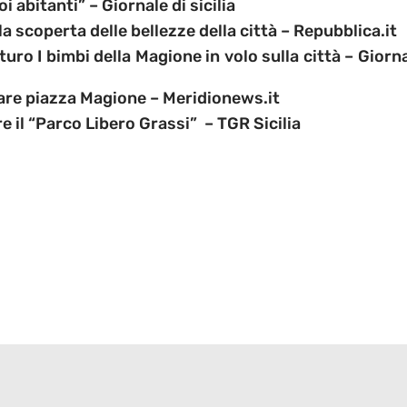
oi abitanti”
– Giornale di sicilia
a scoperta delle bellezze della città
– Repubblica.it
turo I bimbi della Magione in volo sulla città
– Giorn
are piazza Magione
– Meridionews.it
are il “Parco Libero Grassi”
– TGR Sicilia