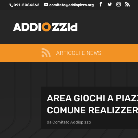
091-5084262
comitato@addiopizzo.org

ARTICOLI E NEWS
AREA GIOCHI A PIA
COMUNE REALIZZER
da
Comitato Addiopizzo