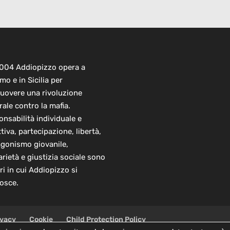
2004 Addiopizzo opera a
mo e in Sicilia per
uovere una rivoluzione
rale contro la mafia.
nsabilità individuale e
ttiva, partecipazione, libertà,
agonismo giovanile,
arietà e giustizia sociale sono
ori in cui Addiopizzo si
osce.
ivacy
Cookie
Child Protection Policy