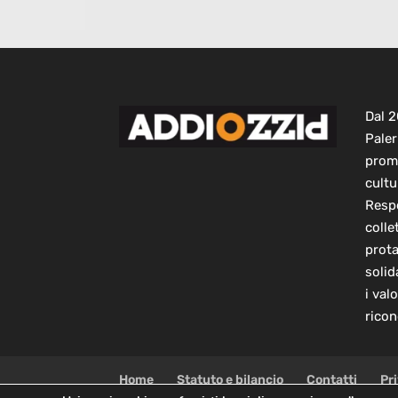
Dal 
Paler
prom
cultu
Respo
colle
prot
solid
i val
ricon
Home
Statuto e bilancio
Contatti
Pr