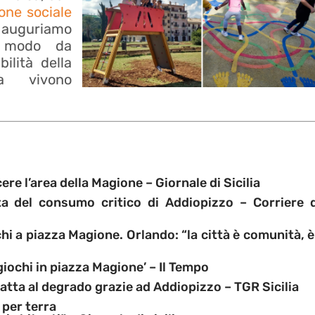
ione sociale
 auguriamo
n modo da
bilità della
a vivono
ere l’area della Magione
– Giornale di Sicilia
ta del consumo critico di Addiopizzo
– Corriere d
i a piazza Magione. Orlando: “la città è comunità, è
iochi in piazza Magione’
– Il Tempo
tratta al degrado grazie ad Addiopizzo
– TGR Sicilia
 per terra