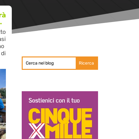
rà
.
tto
asi
no
 di