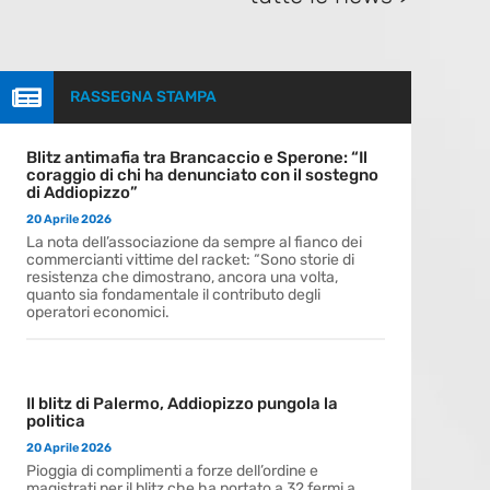

RASSEGNA STAMPA
Blitz antimafia tra Brancaccio e Sperone: “Il
coraggio di chi ha denunciato con il sostegno
di Addiopizzo”
20 Aprile 2026
La nota dell’associazione da sempre al fianco dei
commercianti vittime del racket: “Sono storie di
resistenza che dimostrano, ancora una volta,
quanto sia fondamentale il contributo degli
operatori economici.
Il blitz di Palermo, Addiopizzo pungola la
politica
20 Aprile 2026
Pioggia di complimenti a forze dell’ordine e
magistrati per il blitz che ha portato a 32 fermi a