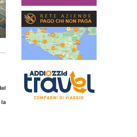
el
 la