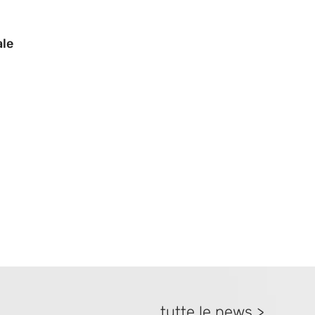
ale
tutte le news >