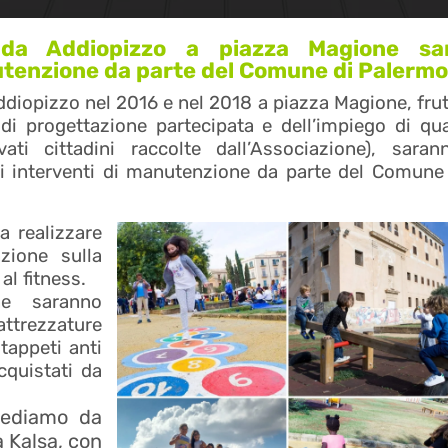
a da Addiopizzo a piazza Magione sa
tenzione da parte del Comune di Palermo
ddiopizzo nel 2016 e nel 2018 a piazza Magione, fru
di progettazione partecipata e dell’impiego di qu
ti cittadini raccolte dall’Associazione), saran
di interventi di manutenzione da parte del Comune
 realizzare
zione sulla
al fitness.
ne saranno
attrezzature
 tappeti anti
cquistati da
hiediamo da
 Kalsa, con