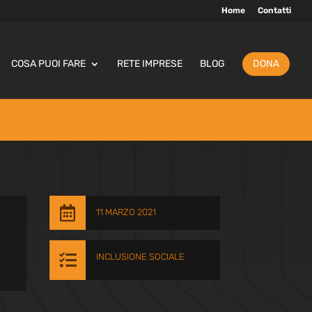
Home
Contatti
COSA PUOI FARE
RETE IMPRESE
BLOG
DONA

11 MARZO 2021

INCLUSIONE SOCIALE