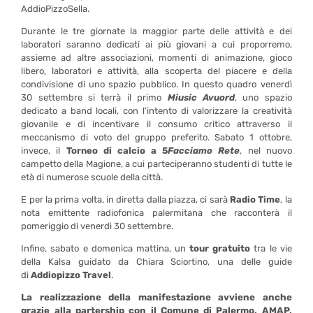
AddioPizzoSella.
Durante le tre giornate la maggior parte delle attività e dei
laboratori saranno dedicati ai più giovani a cui proporremo,
assieme ad altre associazioni, momenti di animazione, gioco
libero, laboratori e attività, alla scoperta del piacere e della
condivisione di uno spazio pubblico. In questo quadro venerdì
30 settembre si terrà il primo
Miusic Avuord
, uno spazio
dedicato a band locali, con l’intento di valorizzare la creatività
giovanile e di incentivare il consumo critico attraverso il
meccanismo di voto del gruppo preferito. Sabato 1 ottobre,
invece, il
Torneo di calcio a 5
Facciamo Rete
, nel nuovo
campetto della Magione, a cui parteciperanno studenti di tutte le
età di numerose scuole della città.
E per la prima volta, in diretta dalla piazza, ci sarà
Radio Time
, la
nota emittente radiofonica palermitana che racconterà il
pomeriggio di venerdì 30 settembre.
Infine, sabato e domenica mattina, un
tour gratuito
tra le vie
della Kalsa guidato da Chiara Sciortino, una delle guide
di
Addiopizzo Travel
.
La realizzazione della manifestazione avviene anche
grazie alla partership con il Comune di Palermo, AMAP,