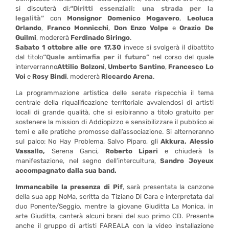
si discuterà di:
“Diritti essenziali: una strada per la
legalità”
con
Monsignor Domenico Mogavero
,
Leoluca
Orlando
,
Franco Monnicchi
,
Don Enzo Volpe
e
Orazio De
Guilmi
, modererà
Ferdinado Siringo
.
Sabato 1 ottobre alle ore 17,30
invece si svolgerà il dibattito
dal titolo
“Quale antimafia per il futuro”
nel corso del quale
interverranno
Attilio Bolzoni
,
Umberto Santino
,
Francesco Lo
Voi
e
Rosy Bindi
, modererà
Riccardo Arena
.
La programmazione artistica delle serate rispecchia il tema
centrale della riqualificazione territoriale avvalendosi di artisti
locali di grande qualità, che si esibiranno a titolo gratuito per
sostenere la mission di Addiopizzo e sensibilizzare il pubblico ai
temi e alle pratiche promosse dall’associazione. Si alterneranno
sul palco: No Hay Problema, Salvo Piparo, gli
Akkura, Alessio
Vassallo,
Serena Ganci,
Roberto Lipari
e chiuderà la
manifestazione, nel segno dell’intercultura,
Sandro Joyeux
accompagnato dalla sua band.
Immancabile la presenza di Pif
, sarà presentata la canzone
della sua app NoMa, scritta da Tiziano Di Cara e interpretata dal
duo Ponente/Seggio, mentre la giovane Giuditta La Monica, in
arte Giuditta, canterà alcuni brani del suo primo CD. Presente
anche il gruppo di artisti FAREALA con la video installazione