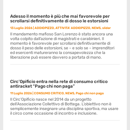
Adesso il momento è più che mai favorevole per
scrollarsi definitivamente di dosso le estorsioni
13 Luglio 2026
|
ADDIOPIZZO
,
ATTIVITA' ADDIOPIZZO
,
NEWS
,
slider
Il mandamento mafioso San Lorenzo è stato ancora una
volta colpito dall’azione di magistrati e carabinieri. Il
momento è favorevole per scrollarsi definitivamente di
dosso il peso delle estorsioni, se – e solo se – imprenditori
ed esercenti matureranno la consapevolezza che la
liberazione può essere davvero a portata di mano.
Circ’Opificio entra nella rete di consumo critico
antiracket “Pago chi non paga”
11 Luglio 2026
|
CONSUMO CRITICO
,
NEWS
,
Pago chi non paga
Il Circ’Opificio nasce nel 2014 da un progetto
dell’Associazione Collettivo di Bottega. L’obiettivo non è
semplicemente insegnare una disciplina sportiva, ma usare
il circo come occasione di incontro e inclusione.