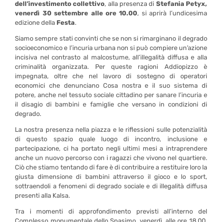
dell’investimento collettivo
, alla presenza di
Stefania Petyx,
venerdì 30 settembre alle ore 10.00
, si aprirà l’undicesima
edizione della
Festa
.
Siamo sempre stati convinti che se non si rimarginano il degrado
socioeconomico e l’incuria urbana non si può compiere un’azione
incisiva nel contrasto al malcostume, all’illegalità diffusa e alla
criminalità organizzata. Per queste ragioni Addiopizzo è
impegnata, oltre che nel lavoro di sostegno di operatori
economici che denunciano Cosa nostra e il suo sistema di
potere, anche nel tessuto sociale cittadino per sanare l’incuria e
il disagio di bambini e famiglie che versano in condizioni di
degrado.
La nostra presenza nella piazza e le riflessioni sulle potenzialità
di questo spazio quale luogo di incontro, inclusione e
partecipazione, ci ha portato negli ultimi mesi a intraprendere
anche un nuovo percorso con i ragazzi che vivono nel quartiere.
Ciò che stiamo tentando di fare è di contribuire a restituire loro la
giusta dimensione di bambini attraverso il gioco e lo sport,
sottraendoli a fenomeni di degrado sociale e di illegalità diffusa
presenti alla Kalsa.
Tra i momenti di approfondimento previsti all’interno del
Complesso monumentale dello Spasimo, venerdì, alle ore 18,00,