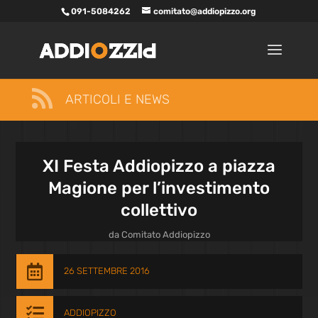
091-5084262
comitato@addiopizzo.org

ARTICOLI E NEWS
XI Festa Addiopizzo a piazza
Magione per l’investimento
collettivo
da
Comitato Addiopizzo

26 SETTEMBRE 2016

ADDIOPIZZO