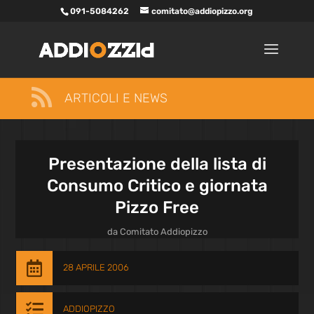
091-5084262
comitato@addiopizzo.org

ARTICOLI E NEWS
Presentazione della lista di
Consumo Critico e giornata
Pizzo Free
da
Comitato Addiopizzo

28 APRILE 2006

ADDIOPIZZO