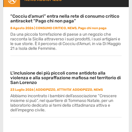
“Cocciu d’amuri” entra nella rete di consumo critico
antiracket “Pago chi non paga”
8 Agosto 2026
|
CONSUMO CRITICO
,
NEWS
,
Pago chi non paga
Da una piccola torrefazione di paese a un negozio che
racconta la Sicilia attraverso i suoi prodotti, i suoi artigiani e
le sue storie. È il percorso di Cocciu d’Amuri, in via Di Maggio
21 a Isola delle Femmine.
L’inclusione dei più piccoli come antidoto alla
violenza e alla sopraffazione mafiosa nel territorio di
San Lorenzo
23 Luglio 2026
|
ADDIOPIZZO
,
ATTIVITA' ADDIOPIZZO
,
NEWS
Abbiamo incontrato i bambini dell’associazione “Crescere
insieme si può”, nel quartiere di Tommaso Natale, per un
laboratorio dedicato ai temi della cittadinanza attiva e
dell’impegno civile.