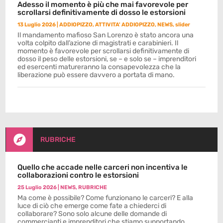
Adesso il momento è più che mai favorevole per
scrollarsi definitivamente di dosso le estorsioni
13 Luglio 2026
|
ADDIOPIZZO
,
ATTIVITA' ADDIOPIZZO
,
NEWS
,
slider
Il mandamento mafioso San Lorenzo è stato ancora una
volta colpito dall’azione di magistrati e carabinieri. Il
momento è favorevole per scrollarsi definitivamente di
dosso il peso delle estorsioni, se – e solo se – imprenditori
ed esercenti matureranno la consapevolezza che la
liberazione può essere davvero a portata di mano.

RUBRICHE
Quello che accade nelle carceri non incentiva le
collaborazioni contro le estorsioni
25 Luglio 2026
|
NEWS
,
RUBRICHE
Ma come è possibile? Come funzionano le carceri? E alla
luce di ciò che emerge come fate a chiederci di
collaborare? Sono solo alcune delle domande di
commercianti e imprenditori che stiamo supportando