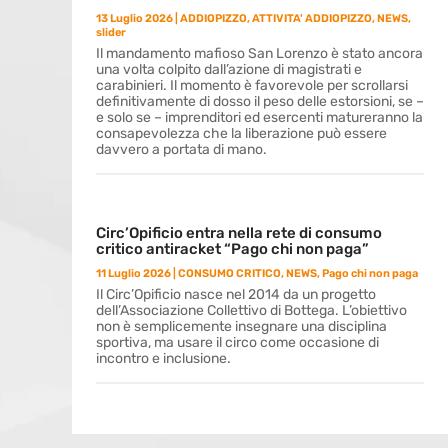
13 Luglio 2026
|
ADDIOPIZZO
,
ATTIVITA' ADDIOPIZZO
,
NEWS
,
slider
Il mandamento mafioso San Lorenzo è stato ancora
una volta colpito dall’azione di magistrati e
carabinieri. Il momento è favorevole per scrollarsi
definitivamente di dosso il peso delle estorsioni, se –
e solo se – imprenditori ed esercenti matureranno la
consapevolezza che la liberazione può essere
davvero a portata di mano.
Circ’Opificio entra nella rete di consumo
critico antiracket “Pago chi non paga”
11 Luglio 2026
|
CONSUMO CRITICO
,
NEWS
,
Pago chi non paga
Il Circ’Opificio nasce nel 2014 da un progetto
dell’Associazione Collettivo di Bottega. L’obiettivo
non è semplicemente insegnare una disciplina
sportiva, ma usare il circo come occasione di
incontro e inclusione.