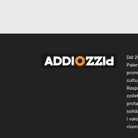
Dal 
Paler
prom
cultu
Respo
colle
prot
solid
i val
ricon