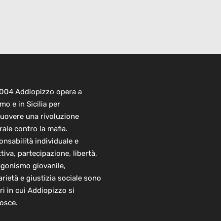
2004 Addiopizzo opera a
mo e in Sicilia per
uovere una rivoluzione
rale contro la mafia.
nsabilità individuale e
ttiva, partecipazione, libertà,
agonismo giovanile,
arietà e giustizia sociale sono
ori in cui Addiopizzo si
osce.