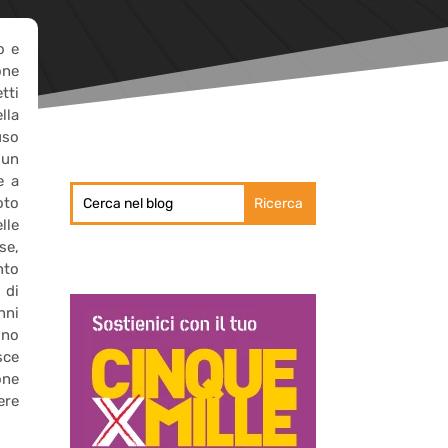
o e
one
tti
lla
uso
 un
e a
oto
lle
se,
nto
 di
nni
ono
sce
one
ere