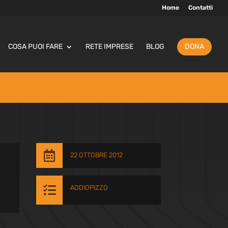
Home
Contatti
COSA PUOI FARE
RETE IMPRESE
BLOG
DONA

22 OTTOBRE 2012

ADDIOPIZZO