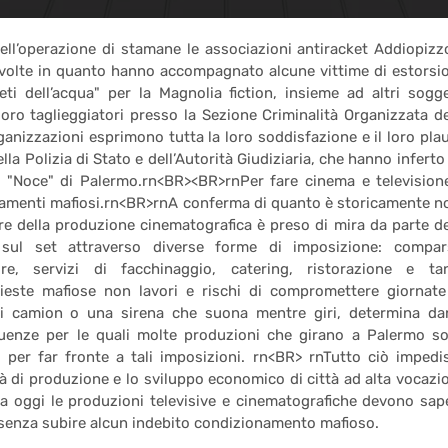
 nell’operazione di stamane le associazioni antiracket Addiopizz
nvolte in quanto hanno accompagnato alcune vittime di estorsi
eti dell’acqua" per la Magnolia fiction, insieme ad altri sogge
loro taglieggiatori presso la Sezione Criminalità Organizzata de
nizzazioni esprimono tutta la loro soddisfazione e il loro pla
lla Polizia di Stato e dell’Autorità Giudiziaria, che hanno inferto
 "Noce" di Palermo.rn<BR><BR>rnPer fare cinema e television
namenti mafiosi.rn<BR>rnA conferma di quanto è storicamente n
ore della produzione cinematografica è preso di mira da parte de
sul set attraverso diverse forme di imposizione: compar
ure, servizi di facchinaggio, catering, ristorazione e ta
hieste mafiose non lavori e rischi di compromettere giornate
i camion o una sirena che suona mentre giri, determina da
uenze per le quali molte produzioni che girano a Palermo s
i per far fronte a tali imposizioni. rn<BR> rnTutto ciò impedi
ità di produzione e lo sviluppo economico di città ad alta vocazi
 oggi le produzioni televisive e cinematografiche devono sap
 senza subire alcun indebito condizionamento mafioso.