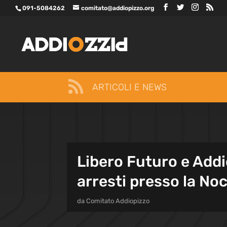
091-5084262
comitato@addiopizzo.org

ARTICOLI E NEWS
Libero Futuro e Addio
arresti presso la No
da
Comitato Addiopizzo