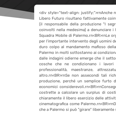
<div style="text-align: justify;">rnAnche
Libero Futuro risultano fattivamente coi
(il responsabile della produzione "I segr
coinvolti nella medesima) a denunciare i 
Squadra Mobile di Palermo.rn<BR>rnLe orga
per l’importante intervento degli uomini de
duro colpo al mandamento mafioso della
Palermo in molti sottostanno ai condizio
dalle indagini odierne emerge che il sett
cosche che ne condizionano i lavori 
professionalità, maestranze, attrezzat
altro.rn<BR>rnSe non assecondi tali ric
produzione, perché un semplice furto d
economici considerevoli.rn<BR>rnConseg
costrette a calcolare un surplus di cost
chiaramente il libero esercizio delle attiv
cinematografica come Palermo.rn<BR>rnDa
che a Palermo si può "girare" liberamente