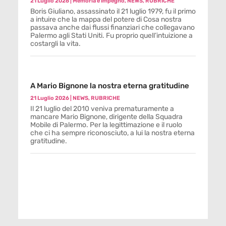
21 Luglio 2026
|
Memoria e Impegno
,
NEWS
,
RUBRICHE
Boris Giuliano, assassinato il 21 luglio 1979, fu il primo
a intuire che la mappa del potere di Cosa nostra
passava anche dai flussi finanziari che collegavano
Palermo agli Stati Uniti. Fu proprio quell’intuizione a
costargli la vita.
A Mario Bignone la nostra eterna gratitudine
21 Luglio 2026
|
NEWS
,
RUBRICHE
Il 21 luglio del 2010 veniva prematuramente a
mancare Mario Bignone, dirigente della Squadra
Mobile di Palermo. Per la legittimazione e il ruolo
che ci ha sempre riconosciuto, a lui la nostra eterna
gratitudine.