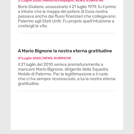
21 Luglio 2026
|
Memoria e Impegno
,
NEWS
,
RUBRICHE
Boris Giuliano, assassinato il 21 luglio 1979, fu il primo
a intuire che la mappa del potere di Cosa nostra
passava anche dai flussi finanziari che collegavano
Palermo agli Stati Uniti. Fu proprio quell’intuizione a
costargli la vita.
A Mario Bignone la nostra eterna gratitudine
21 Luglio 2026
|
NEWS
,
RUBRICHE
Il 21 luglio del 2010 veniva prematuramente a
mancare Mario Bignone, dirigente della Squadra
Mobile di Palermo. Per la legittimazione e il ruolo
che ci ha sempre riconosciuto, a lui la nostra eterna
gratitudine.