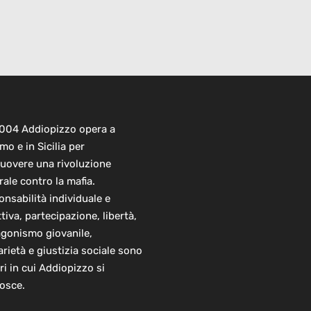
2004 Addiopizzo opera a
mo e in Sicilia per
uovere una rivoluzione
rale contro la mafia.
nsabilità individuale e
ttiva, partecipazione, libertà,
agonismo giovanile,
arietà e giustizia sociale sono
ori in cui Addiopizzo si
osce.