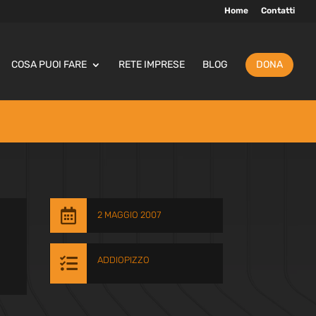
Home
Contatti
COSA PUOI FARE
RETE IMPRESE
BLOG
DONA

2 MAGGIO 2007

ADDIOPIZZO