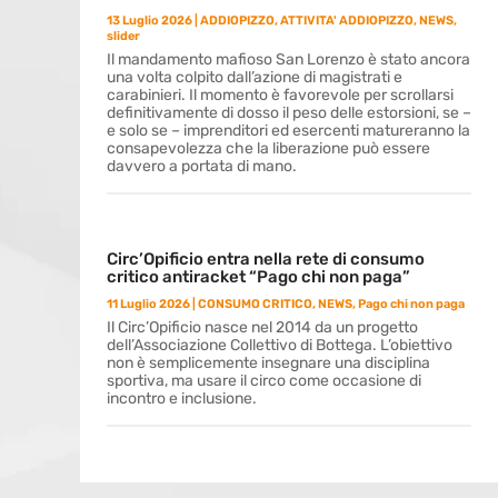
13 Luglio 2026
|
ADDIOPIZZO
,
ATTIVITA' ADDIOPIZZO
,
NEWS
,
slider
Il mandamento mafioso San Lorenzo è stato ancora
una volta colpito dall’azione di magistrati e
carabinieri. Il momento è favorevole per scrollarsi
definitivamente di dosso il peso delle estorsioni, se –
e solo se – imprenditori ed esercenti matureranno la
consapevolezza che la liberazione può essere
davvero a portata di mano.
Circ’Opificio entra nella rete di consumo
critico antiracket “Pago chi non paga”
11 Luglio 2026
|
CONSUMO CRITICO
,
NEWS
,
Pago chi non paga
Il Circ’Opificio nasce nel 2014 da un progetto
dell’Associazione Collettivo di Bottega. L’obiettivo
non è semplicemente insegnare una disciplina
sportiva, ma usare il circo come occasione di
incontro e inclusione.