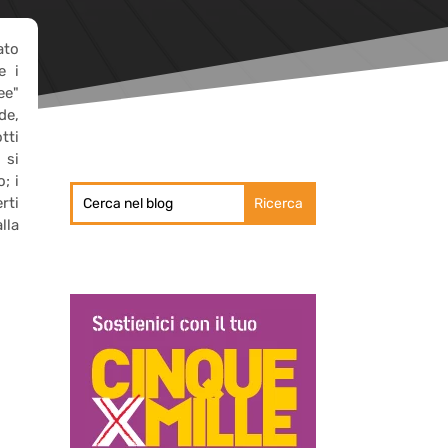
ato
e i
ee"
de,
tti
 si
; i
rti
lla