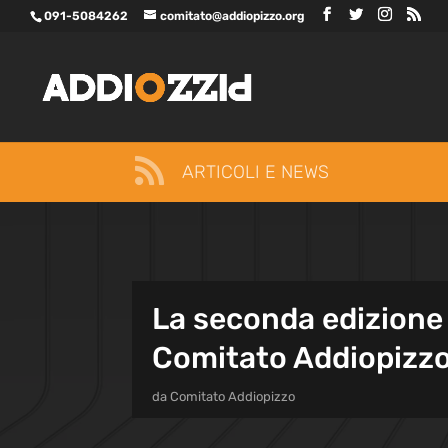
091-5084262
comitato@addiopizzo.org

ARTICOLI E NEWS
La seconda edizione d
Comitato Addiopizzo 
da
Comitato Addiopizzo