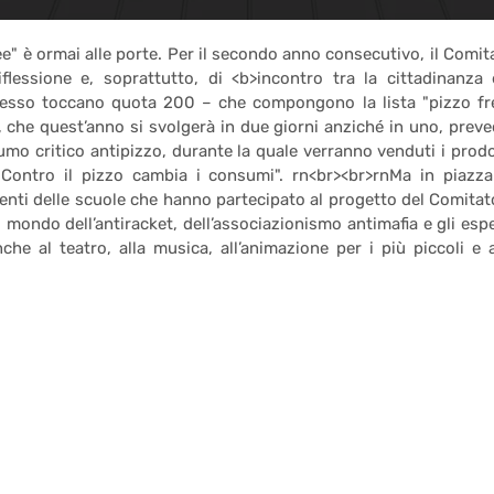
e" è ormai alle porte. Per il secondo anno consecutivo, il Comit
essione e, soprattutto, di <b>incontro tra la cittadinanza 
desso toccano quota 200 – che compongono la lista "pizzo fr
, che quest’anno si svolgerà in due giorni anziché in uno, preve
sumo critico antipizzo, durante la quale verranno venduti i prodo
"Contro il pizzo cambia i consumi". rn<br><br>rnMa in piazza
enti delle scuole che hanno partecipato al progetto del Comitato
el mondo dell’antiracket, dell’associazionismo antimafia e gli espe
he al teatro, alla musica, all’animazione per i più piccoli e a