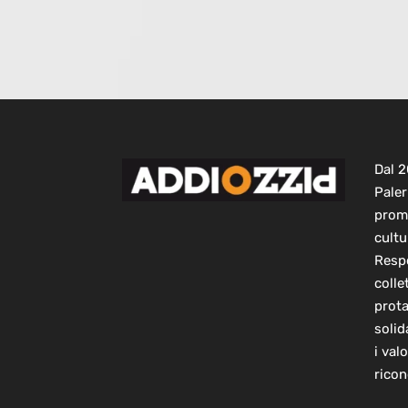
Dal 
Paler
prom
cultu
Respo
colle
prot
solid
i val
ricon