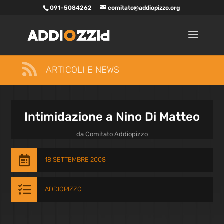
091-5084262
comitato@addiopizzo.org

ARTICOLI E NEWS
Intimidazione a Nino Di Matteo
da
Comitato Addiopizzo

18 SETTEMBRE 2008

ADDIOPIZZO