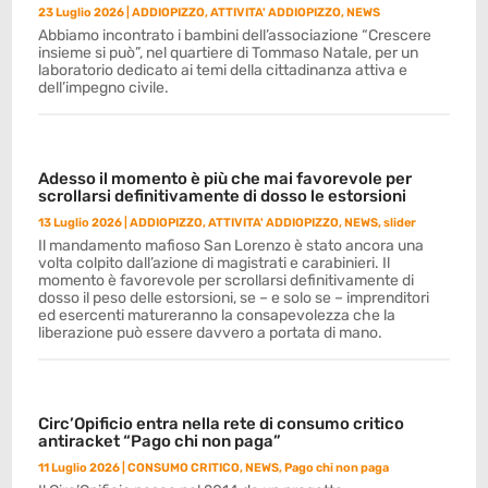
23 Luglio 2026
|
ADDIOPIZZO
,
ATTIVITA' ADDIOPIZZO
,
NEWS
Abbiamo incontrato i bambini dell’associazione “Crescere
insieme si può”, nel quartiere di Tommaso Natale, per un
laboratorio dedicato ai temi della cittadinanza attiva e
dell’impegno civile.
Adesso il momento è più che mai favorevole per
scrollarsi definitivamente di dosso le estorsioni
13 Luglio 2026
|
ADDIOPIZZO
,
ATTIVITA' ADDIOPIZZO
,
NEWS
,
slider
Il mandamento mafioso San Lorenzo è stato ancora una
volta colpito dall’azione di magistrati e carabinieri. Il
momento è favorevole per scrollarsi definitivamente di
dosso il peso delle estorsioni, se – e solo se – imprenditori
ed esercenti matureranno la consapevolezza che la
liberazione può essere davvero a portata di mano.
Circ’Opificio entra nella rete di consumo critico
antiracket “Pago chi non paga”
11 Luglio 2026
|
CONSUMO CRITICO
,
NEWS
,
Pago chi non paga