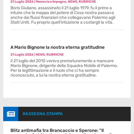
21 Luglio 2026
|
Memoria e Impegno
,
NEWS
,
RUBRICHE
Boris Giuliano, assassinato il 21 luglio 1979, fu il primo a
intuire che la mappa del potere di Cosa nostra passava
anche dai flussi finanziari che collegavano Palermo agli
Stati Uniti. Fu proprio quell’intuizione a costargli la vita.
A Mario Bignone la nostra eterna gratitudine
21 Luglio 2026
|
NEWS
,
RUBRICHE
Il 21 luglio del 2010 veniva prematuramente a mancare
Mario Bignone, dirigente della Squadra Mobile di Palermo.
Per la legittimazione e il ruolo che ci ha sempre
riconosciuto, a lui la nostra eterna gratitudine.

RASSEGNA STAMPA
Blitz antimafia tra Brancaccio e Sperone: “Il