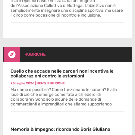
Il Circ’Opificio nasce nel 2014 da un progetto
dell’Associazione Collettivo di Bottega. L’obiettivo non è
semplicemente insegnare una disciplina sportiva, ma usare
il circo come occasione di incontro e inclusione.

RUBRICHE
Quello che accade nelle carceri non incentiva le
collaborazioni contro le estorsioni
25 Luglio 2026
|
NEWS
,
RUBRICHE
Ma come è possibile? Come funzionano le carceri? E alla
luce di ciò che emerge come fate a chiederci di
collaborare? Sono solo alcune delle domande di
commercianti e imprenditori che stiamo supportando
Memoria & Impegno: ricordando Boris Giuliano