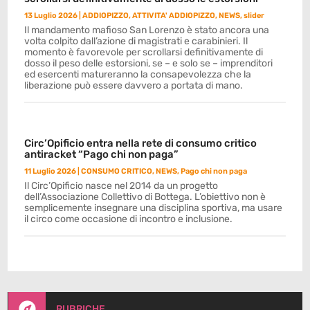
13 Luglio 2026
|
ADDIOPIZZO
,
ATTIVITA' ADDIOPIZZO
,
NEWS
,
slider
Il mandamento mafioso San Lorenzo è stato ancora una
volta colpito dall’azione di magistrati e carabinieri. Il
momento è favorevole per scrollarsi definitivamente di
dosso il peso delle estorsioni, se – e solo se – imprenditori
ed esercenti matureranno la consapevolezza che la
liberazione può essere davvero a portata di mano.
Circ’Opificio entra nella rete di consumo critico
antiracket “Pago chi non paga”
11 Luglio 2026
|
CONSUMO CRITICO
,
NEWS
,
Pago chi non paga
Il Circ’Opificio nasce nel 2014 da un progetto
dell’Associazione Collettivo di Bottega. L’obiettivo non è
semplicemente insegnare una disciplina sportiva, ma usare
il circo come occasione di incontro e inclusione.

RUBRICHE