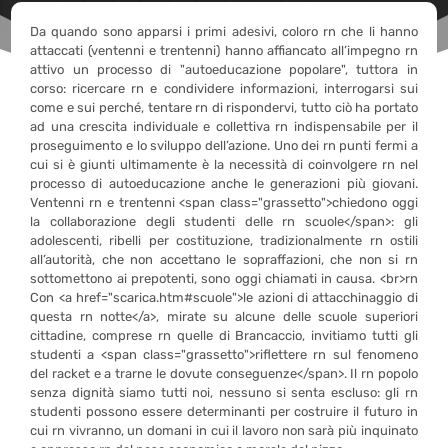
Da quando sono apparsi i primi adesivi, coloro rn che li hanno
attaccati (ventenni e trentenni) hanno affiancato all’impegno rn
attivo un processo di "autoeducazione popolare", tuttora in
corso: ricercare rn e condividere informazioni, interrogarsi sui
come e sui perché, tentare rn di rispondervi, tutto ciò ha portato
ad una crescita individuale e collettiva rn indispensabile per il
proseguimento e lo sviluppo dell’azione. Uno dei rn punti fermi a
cui si è giunti ultimamente è la necessità di coinvolgere rn nel
processo di autoeducazione anche le generazioni più giovani.
Ventenni rn e trentenni <span class="grassetto">chiedono oggi
la collaborazione degli studenti delle rn scuole</span>: gli
adolescenti, ribelli per costituzione, tradizionalmente rn ostili
all’autorità, che non accettano le sopraffazioni, che non si rn
sottomettono ai prepotenti, sono oggi chiamati in causa. <br>rn
Con <a href="scarica.htm#scuole">le azioni di attacchinaggio di
questa rn notte</a>, mirate su alcune delle scuole superiori
cittadine, comprese rn quelle di Brancaccio, invitiamo tutti gli
studenti a <span class="grassetto">riflettere rn sul fenomeno
del racket e a trarne le dovute conseguenze</span>. Il rn popolo
senza dignità siamo tutti noi, nessuno si senta escluso: gli rn
studenti possono essere determinanti per costruire il futuro in
cui rn vivranno, un domani in cui il lavoro non sarà più inquinato