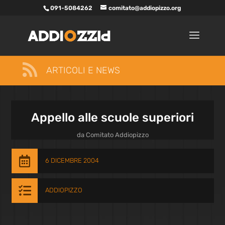
091-5084262
comitato@addiopizzo.org

ARTICOLI E NEWS
Appello alle scuole superiori
da
Comitato Addiopizzo

6 DICEMBRE 2004

ADDIOPIZZO