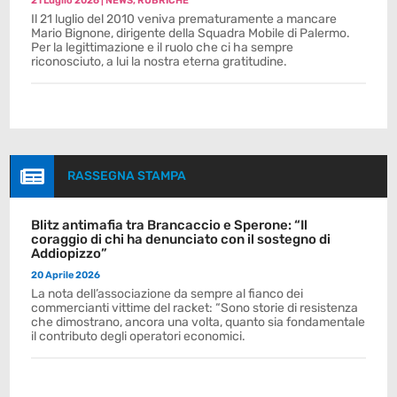
21 Luglio 2026
|
NEWS
,
RUBRICHE
Il 21 luglio del 2010 veniva prematuramente a mancare
Mario Bignone, dirigente della Squadra Mobile di Palermo.
Per la legittimazione e il ruolo che ci ha sempre
riconosciuto, a lui la nostra eterna gratitudine.

RASSEGNA STAMPA
Blitz antimafia tra Brancaccio e Sperone: “Il
coraggio di chi ha denunciato con il sostegno di
Addiopizzo”
20 Aprile 2026
La nota dell’associazione da sempre al fianco dei
commercianti vittime del racket: “Sono storie di resistenza
che dimostrano, ancora una volta, quanto sia fondamentale
il contributo degli operatori economici.