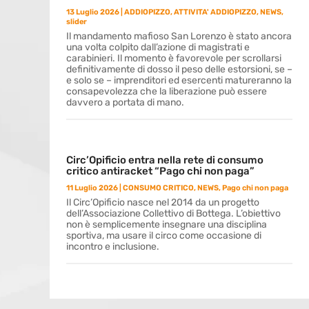
13 Luglio 2026
|
ADDIOPIZZO
,
ATTIVITA' ADDIOPIZZO
,
NEWS
,
slider
Il mandamento mafioso San Lorenzo è stato ancora
una volta colpito dall’azione di magistrati e
carabinieri. Il momento è favorevole per scrollarsi
definitivamente di dosso il peso delle estorsioni, se –
e solo se – imprenditori ed esercenti matureranno la
consapevolezza che la liberazione può essere
davvero a portata di mano.
Circ’Opificio entra nella rete di consumo
critico antiracket “Pago chi non paga”
11 Luglio 2026
|
CONSUMO CRITICO
,
NEWS
,
Pago chi non paga
Il Circ’Opificio nasce nel 2014 da un progetto
dell’Associazione Collettivo di Bottega. L’obiettivo
non è semplicemente insegnare una disciplina
sportiva, ma usare il circo come occasione di
incontro e inclusione.