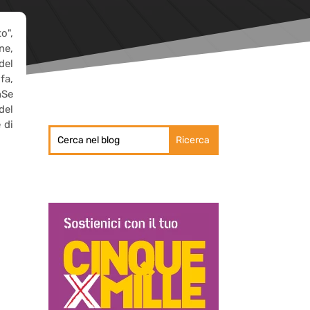
o",
ne,
del
fa,
nSe
del
 di