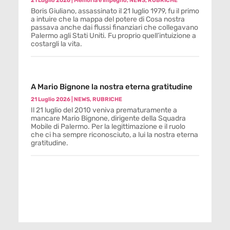
21 Luglio 2026
|
Memoria e Impegno
,
NEWS
,
RUBRICHE
Boris Giuliano, assassinato il 21 luglio 1979, fu il primo
a intuire che la mappa del potere di Cosa nostra
passava anche dai flussi finanziari che collegavano
Palermo agli Stati Uniti. Fu proprio quell’intuizione a
costargli la vita.
A Mario Bignone la nostra eterna gratitudine
21 Luglio 2026
|
NEWS
,
RUBRICHE
Il 21 luglio del 2010 veniva prematuramente a
mancare Mario Bignone, dirigente della Squadra
Mobile di Palermo. Per la legittimazione e il ruolo
che ci ha sempre riconosciuto, a lui la nostra eterna
gratitudine.