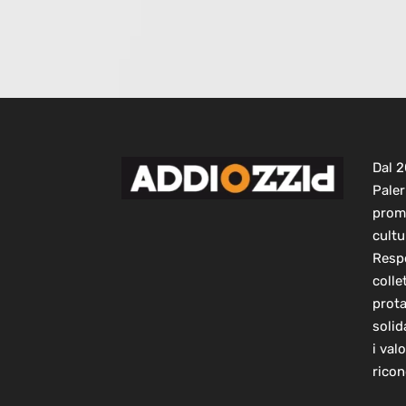
Dal 
Paler
prom
cultu
Respo
colle
prot
solid
i val
ricon