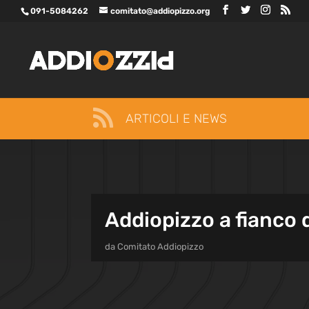
091-5084262
comitato@addiopizzo.org

ARTICOLI E NEWS
Addiopizzo a fianco 
da
Comitato Addiopizzo