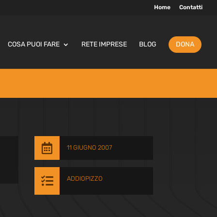
Home
Contatti
COSA PUOI FARE
RETE IMPRESE
BLOG
DONA

11 GIUGNO 2007

ADDIOPIZZO