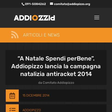
091-5084262
comitato@addiopizzo.org

ARTICOLI E NEWS
“A Natale Spendi perBene”.
Addiopizzo lancia la campagna
natalizia antiracket 2014
da
Comitato Addiopizzo

15 DICEMBRE 2014

ADDIOPIZZO