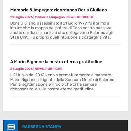
Memoria & Impegno: ricordando Boris Giuliano
21 Luglio 2026
|
Memoria e Impegno
,
NEWS
,
RUBRICHE
Boris Giuliano, assassinato il 21 luglio 1979, fu il primo a
intuire che la mappa del potere di Cosa nostra passava
anche dai flussi finanziari che collegavano Palermo agli
Stati Uniti. Fu proprio quell’intuizione a costargli la vita.
A Mario Bignone la nostra eterna gratitudine
21 Luglio 2026
|
NEWS
,
RUBRICHE
Il 21 luglio del 2010 veniva prematuramente a mancare
Mario Bignone, dirigente della Squadra Mobile di Palermo.
Per la legittimazione e il ruolo che ci ha sempre
riconosciuto, a lui la nostra eterna gratitudine.

RASSEGNA STAMPA