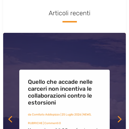
Articoli recenti
Quello che accade nelle
carceri non incentiva le
collaborazioni contro le
estorsioni
da
Comitato Addiopizzo
|
25 Luglio 2026
|
NEWS
,
RUBRICHE
| Commenti 0