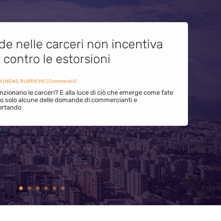
de nelle carceri non incentiva
i contro le estorsioni
6
|
NEWS
,
RUBRICHE
| Commenti 0
zionano le carceri? E alla luce di ciò che emerge come fate
ono solo alcune delle domande di commercianti e
ortando