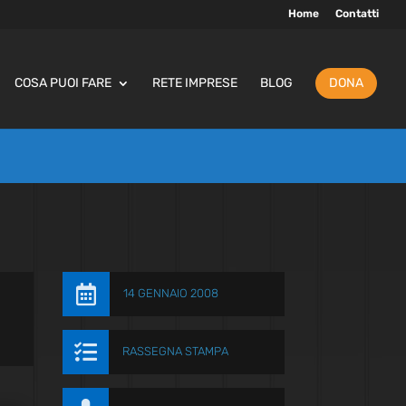
Home
Contatti
COSA PUOI FARE
RETE IMPRESE
BLOG
DONA

14 GENNAIO 2008

RASSEGNA STAMPA