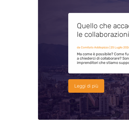
Quello che acca
le collaborazion
da
Comitato Addiopizzo
|
25 Luglio 202
Ma come è possibile? Come fun
a chiederci di collaborare? S
imprenditori che stiamo supp
Leggi di più