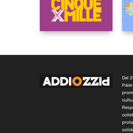
Dal 
Paler
prom
cultu
Respo
colle
prot
solid