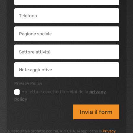
Privacy Policy
Ho letto e accetto i termini della
privacy
policy
Invia il form
Questo sito è protetto con reCAPTCHA, si applicano la
Privacy